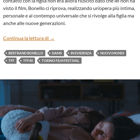
contatto con la figlia non era allora riuscito dato che lei non ha
visto il film, Bonello ci riprova, realizzando un’opera più intima,
personale e al contempo universale che si rivolge alla figlia ma
anche alle nuove generazioni.
“COMA” DI BERTRAND BONELLO
Continua la lettura di
→
BERTRAND BONELLO
DAMS
IN EVIDENZA
NUOVI MONDI
TFF
TFF40
TORINO FILM FESTIVAL