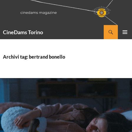
Vai
al
contenuto
Cerca
CineDams Torino
MENU
PRINCI
Archivi tag: bertrand bonello