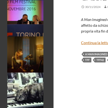
30/11/2024
A Man Imagined
affetto da schiz
propria vita fin d
Continua la lett
A MAN IMAGINED
TFF
TFF42