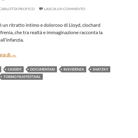
CARLOTTA PROFICO
LASCIA UN COMMENTO
è un ritratto intimo e doloroso di Lloyd, clochard
ofrenia, che tra realtà e immaginazione racconta la
all’infanzia.
“A MAN IMAGINED” DI MELANIE SHATZKY, BRIAN M. CA
ura di
→
CASSIDY
DOCUMENTARI
IN EVIDENZA
SHATZKY
TORINO FILM FESTIVAL