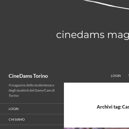
Vai
al
contenuto
Cerca
CineDams Torino
LOGIN
Il magazine delle studentesse e
degli studenti del Dams/Cam di
Torino
Archivi tag: Ca
LOGIN
CHI SIAMO