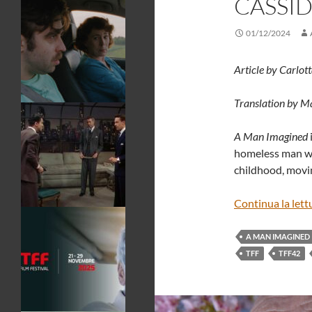
CASSI
01/12/2024
Article by Carlott
Translation by M
A Man Imagined
homeless man wit
childhood, movi
Continua la lett
A MAN IMAGINED
TFF
TFF42