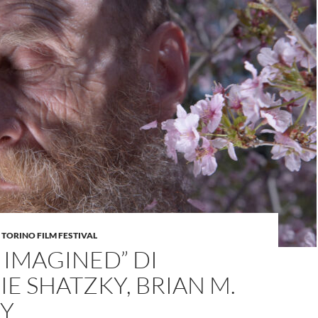
,
TORINO FILM FESTIVAL
 IMAGINED” DI
E SHATZKY, BRIAN M.
DY