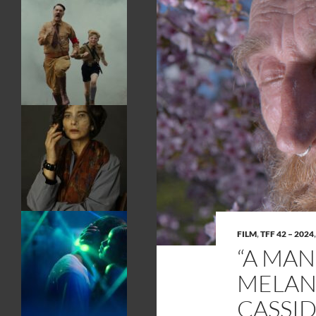
FILM
,
TFF 42 – 2024
“A MAN
MELANI
CASSI