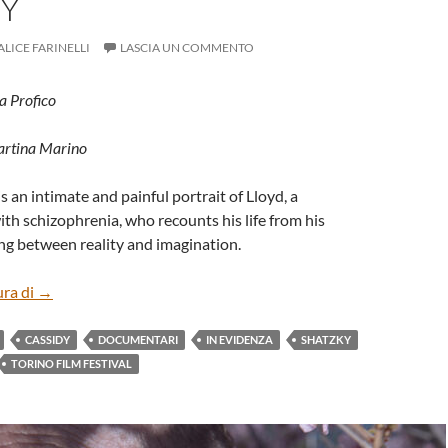
DY
ALICE FARINELLI
LASCIA UN COMMENTO
a Profico
artina Marino
is an intimate and painful portrait of Lloyd, a
h schizophrenia, who recounts his life from his
ng between reality and imagination.
“A MAN IMAGINED”, BY MELANIE SHATZKY, BRIAN M. C
ura di
→
CASSIDY
DOCUMENTARI
IN EVIDENZA
SHATZKY
TORINO FILM FESTIVAL