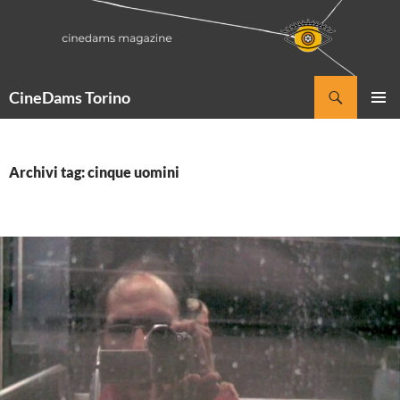
Vai
al
contenuto
Cerca
CineDams Torino
MENU
PRINCI
Archivi tag: cinque uomini