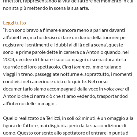
riflettori, rappresentando la vita dell’attore nel momento in cui
non sta più mettendo in scena la sua arte.
:
Leggi tutto
“CINQUE
“Non sono bravo a filmare e ancora meno a parlare davanti
UOMINI,
all’obiettivo, ma ho deciso di fare un diario della tournée per
UN
registrare i sentimenti e i dubbi al di là della scena”, queste
DIARIO
sono le prime parole dette in camera da Antonio quando, nel
AL
2008, decidee di filmare i suoi compagni di scena durante la
DI
tournée del loro spettacolo,
Cinq Hommes
, immortalando
LÀ
viaggi in treno, passeggiate notturne e, soprattutto, i momenti
DELLA
condivisi nel camerino e dietro le quinte. Nel corso
SCENA”
documentario siamo accompagnati dalla voce in
voice over
di
DI
Antonio che ci narra ciò che stiamo vedendo, trasportandoci
COSIMO
all’interno delle immagini.
TERLIZZI
Quello realizzato da Terlizzi, in soli 62 minuti, è un omaggio alla
figura dell’attore, mai disgiunta però dalla sua condizione di
uomo. Questo consente allo spettatore di entrare in punta di