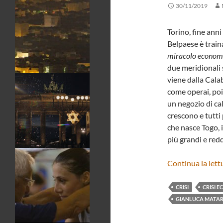
30/11/2019
Torino, fine anni
Belpaese è train
miracolo econom
due meridionali 
viene dalla Cala
come operai, poi
un negozio di cal
crescono e tutti
che nasce Togo, 
più grandi e redd
Continua la lett
CRISI
CRISI 
GIANLUCA MATAR