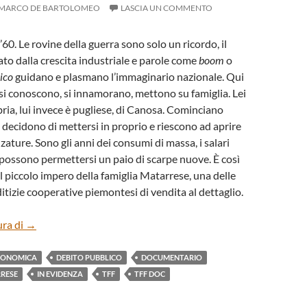
MARCO DE BARTOLOMEO
LASCIA UN COMMENTO
 ’60. Le rovine della guerra sono solo un ricordo, il
ato dalla crescita industriale e parole come
boom
o
ico
guidano e plasmano l’immaginario nazionale. Qui
si conoscono, si innamorano, mettono su famiglia. Lei
bria, lui invece è pugliese, di Canosa. Cominciano
 decidono di mettersi in proprio e riescono ad aprire
zature. Sono gli anni dei consumi di massa, i salari
 possono permettersi un paio di scarpe nuove. È così
il piccolo impero della famiglia Matarrese, una delle
itizie cooperative piemontesi di vendita al dettaglio.
“FUORI TUTTO” DI GIANLUCA MATARRESE
ura di
→
ECONOMICA
DEBITO PUBBLICO
DOCUMENTARIO
RESE
IN EVIDENZA
TFF
TFF DOC