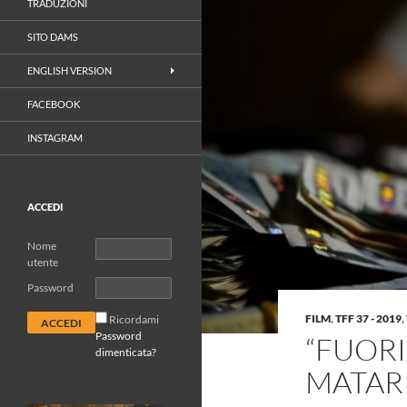
TRADUZIONI
SITO DAMS
ENGLISH VERSION
FACEBOOK
INSTAGRAM
ACCEDI
Nome
utente
Password
FILM
,
TFF 37 - 2019
,
Ricordami
Password
“FUORI
dimenticata?
MATAR