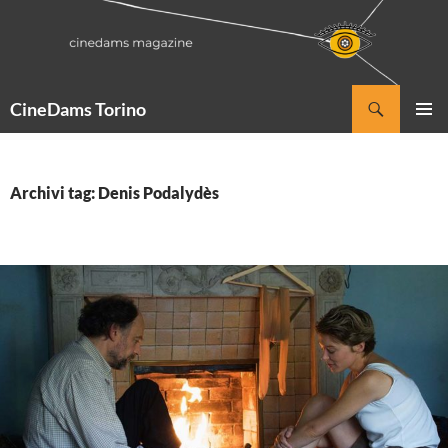
Vai
al
contenuto
Cerca
CineDams Torino
MENU
PRINCI
Archivi tag: Denis Podalydès