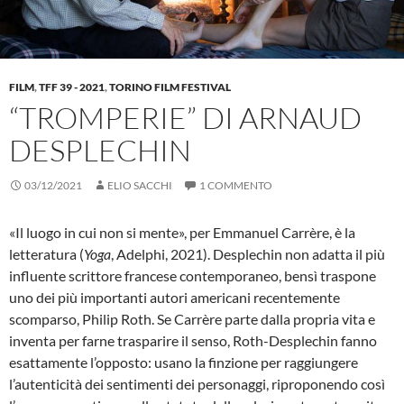
FILM
,
TFF 39 - 2021
,
TORINO FILM FESTIVAL
“TROMPERIE” DI ARNAUD
DESPLECHIN
03/12/2021
ELIO SACCHI
1 COMMENTO
«Il luogo in cui non si mente», per Emmanuel Carrère, è la
letteratura (
Yoga
, Adelphi, 2021). Desplechin non adatta il più
influente scrittore francese contemporaneo, bensì traspone
uno dei più importanti autori americani recentemente
scomparso, Philip Roth. Se Carrère parte dalla propria vita e
inventa per farne trasparire il senso, Roth-Desplechin fanno
esattamente l’opposto: usano la finzione per raggiungere
l’autenticità dei sentimenti dei personaggi, riproponendo così