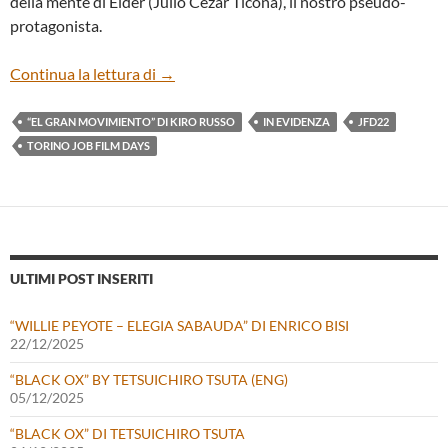
della mente di Elder (Julio Cezar Ticona), il nostro pseudo-
protagonista.
“EL GRAN MOVIMIENTO” DI KIRO RUS
Continua la lettura di
→
“EL GRAN MOVIMIENTO” DI KIRO RUSSO
IN EVIDENZA
JFD22
TORINO JOB FILM DAYS
ULTIMI POST INSERITI
“WILLIE PEYOTE – ELEGIA SABAUDA” DI ENRICO BISI
22/12/2025
“BLACK OX” BY TETSUICHIRO TSUTA (ENG)
05/12/2025
“BLACK OX” DI TETSUICHIRO TSUTA