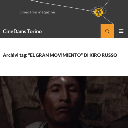
Vai
al
contenuto
Cerca
CineDams Torino
MENU
PRINCI
Archivi tag: “EL GRAN MOVIMIENTO” DI KIRO RUSSO