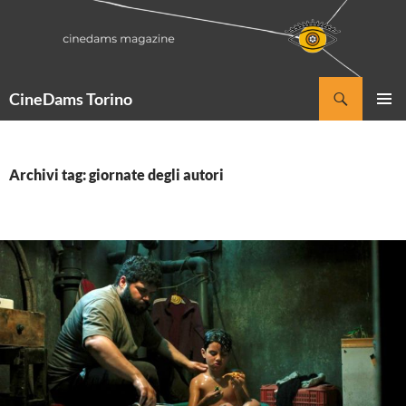
Vai
al
contenuto
Cerca
CineDams Torino
MENU
PRINCI
Archivi tag: giornate degli autori