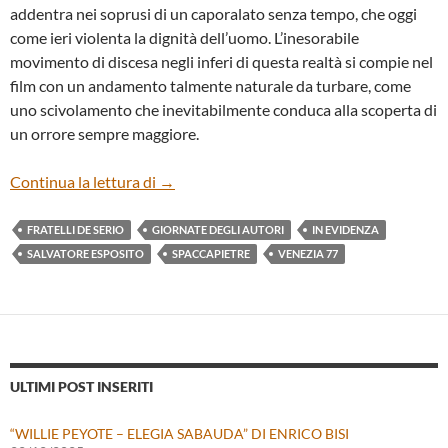
addentra nei soprusi di un caporalato senza tempo, che oggi
come ieri violenta la dignità dell’uomo. L’inesorabile
movimento di discesa negli inferi di questa realtà si compie nel
film con un andamento talmente naturale da turbare, come
uno scivolamento che inevitabilmente conduca alla scoperta di
un orrore sempre maggiore.
“SPACCAPIETRE” DI GIANLUCA E MASS
Continua la lettura di
→
FRATELLI DE SERIO
GIORNATE DEGLI AUTORI
IN EVIDENZA
SALVATORE ESPOSITO
SPACCAPIETRE
VENEZIA 77
ULTIMI POST INSERITI
“WILLIE PEYOTE – ELEGIA SABAUDA” DI ENRICO BISI