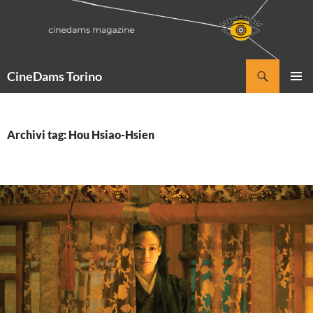
Vai
al
contenuto
Cerca
CineDams Torino
MENU
PRINCI
Archivi tag: Hou Hsiao-Hsien