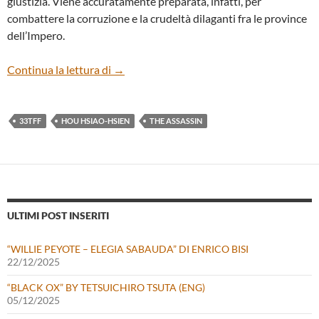
giustizia. Viene accuratamente preparata, infatti, per
combattere la corruzione e la crudeltà dilaganti fra le province
dell’Impero.
“The Assassin” di Hou Hsiao-Hsien
Continua la lettura di
→
33TFF
HOU HSIAO-HSIEN
THE ASSASSIN
ULTIMI POST INSERITI
“WILLIE PEYOTE – ELEGIA SABAUDA” DI ENRICO BISI
22/12/2025
“BLACK OX” BY TETSUICHIRO TSUTA (ENG)
05/12/2025