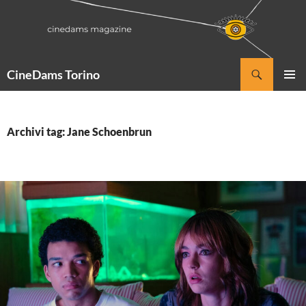
Vai
al
contenuto
Cerca
CineDams Torino
MENU
PRINCI
Archivi tag: Jane Schoenbrun