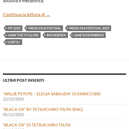
allusiva e metaforica.
“I SAW THE TV GLOW” DI JANE SCHO
Continua la lettura di
→
FFF 2025
FREAK FILM FESTIVAL
FREAK FILM FESTIVAL 2025
I SAW THE TV GLOW
IN EVIDENZA
JANE SCHOENBRUN
LGBTQ+
ULTIMI POST INSERITI
“WILLIE PEYOTE – ELEGIA SABAUDA” DI ENRICO BISI
22/12/2025
“BLACK OX” BY TETSUICHIRO TSUTA (ENG)
05/12/2025
“BLACK OX” DI TETSUICHIRO TSUTA