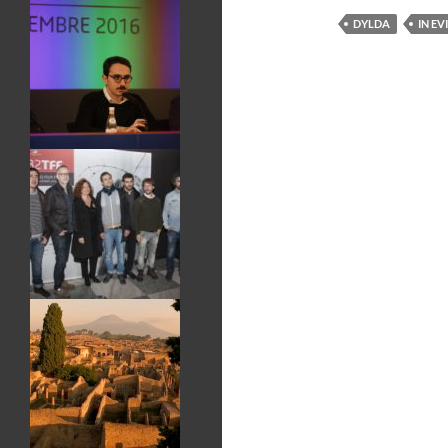
DYLDA
IN E