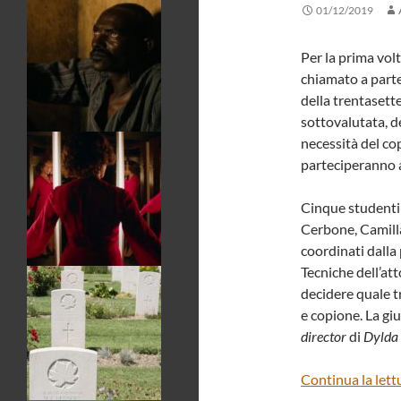
01/12/2019
Per la prima volt
chiamato a part
della trentasette
sottovalutata, d
necessità del cop
parteciperanno a
Cinque studenti 
Cerbone, Camill
coordinati dalla
Tecniche dell’att
decidere quale t
e copione. La gi
director
di
Dylda
Continua la lett