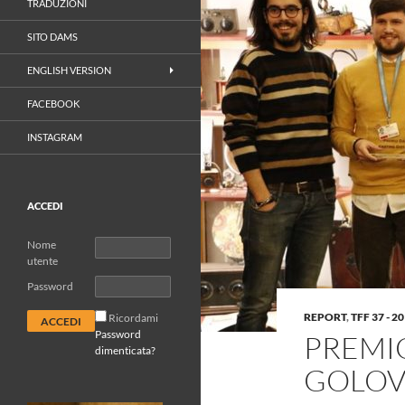
TRADUZIONI
SITO DAMS
ENGLISH VERSION
FACEBOOK
INSTAGRAM
ACCEDI
Nome
utente
Password
REPORT
,
TFF 37 - 2
Ricordami
Password
PREMI
dimenticata?
GOLOV 