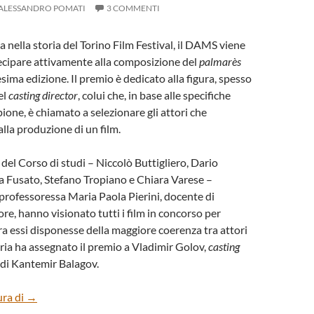
ALESSANDRO POMATI
3 COMMENTI
a nella storia del Torino Film Festival, il DAMS viene
ecipare attivamente alla composizione del
palmarès
sima edizione. Il premio è dedicato alla figura, spesso
el
casting director
, colui che, in base alle specifiche
ione, è chiamato a selezionare gli attori che
lla produzione di un film.
del Corso di studi – Niccolò Buttigliero, Dario
a Fusato, Stefano Tropiano e Chiara Varese –
 professoressa Maria Paola Pierini, docente di
ore, hanno visionato tutti i film in concorso per
ra essi disponesse della maggiore coerenza tra attori
uria ha assegnato il premio a Vladimir Golov,
casting
di Kantemir Balagov.
PREMIO DAMS A VLADIMIR GOLOV (“DYLDA”)
ura di
→