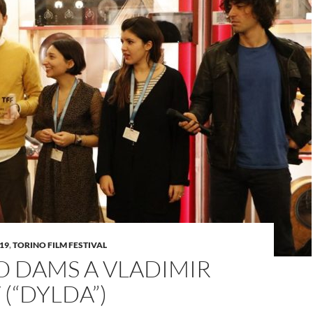
019
,
TORINO FILM FESTIVAL
O DAMS A VLADIMIR
(“DYLDA”)