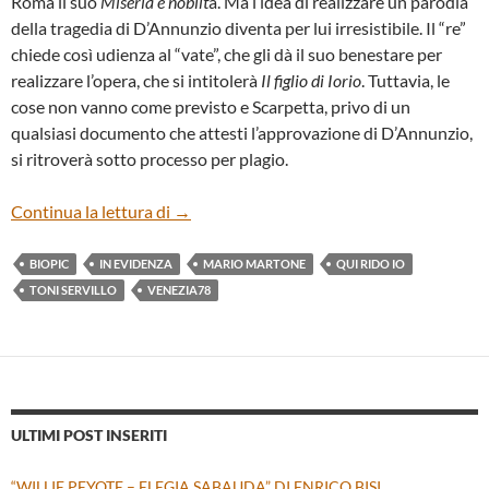
Roma il suo
Miseria e nobilt
à. Ma l’idea di realizzare un parodia
della tragedia di D’Annunzio diventa per lui irresistibile. Il “re”
chiede così udienza al “vate”, che gli dà il suo benestare per
realizzare l’opera, che si intitolerà
Il figlio di Iorio
. Tuttavia, le
cose non vanno come previsto e Scarpetta, privo di un
qualsiasi documento che attesti l’approvazione di D’Annunzio,
si ritroverà sotto processo per plagio.
“QUI RIDO IO” DI MARIO MARTONE
Continua la lettura di
→
BIOPIC
IN EVIDENZA
MARIO MARTONE
QUI RIDO IO
TONI SERVILLO
VENEZIA78
ULTIMI POST INSERITI
“WILLIE PEYOTE – ELEGIA SABAUDA” DI ENRICO BISI