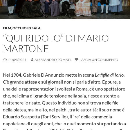
FILM
,
OCCHIO IN SALA
“QUI RIDO IO” DI MARIO
MARTONE
11/09/2021
ALESSANDRO POMATI
LASCIA UN COMMENTO
Nel 1904, Gabriele D’Annunzio mette in scena
La figlia di Iorio
.
C’è grande attesa e sui giornali non si parla d’altro. Eppure, a
una delle rappresentazioni svoltesi a Roma, c’è uno spettatore
che, nel clima di grande tensione nella sala, riesce a stento a
trattenere le risate. Questo individuo non si trova nelle file
della platea, ma in alto, nei palchi, tra le autorità: il suo nome è
Eduardo Scarpetta (Toni Servillo), il “re” della commedia
napoletana di quegli anni, che in quel momento sta portando a