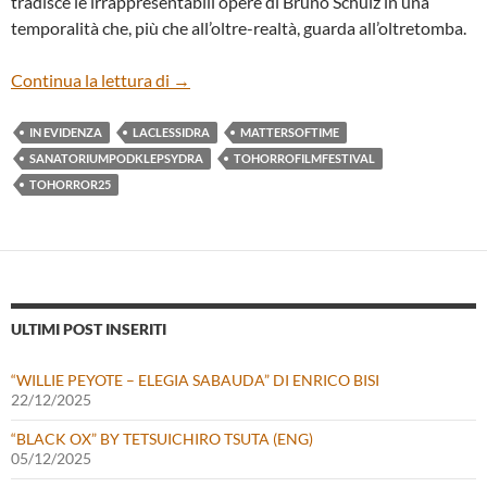
tradisce le irrappresentabili opere di Bruno Schulz in una
temporalità che, più che all’oltre-realtà, guarda all’oltretomba.
“LA CLESSIDRA” DI WOJCIECH JERZY H
Continua la lettura di
→
IN EVIDENZA
LACLESSIDRA
MATTERSOFTIME
SANATORIUMPODKLEPSYDRA
TOHORROFILMFESTIVAL
TOHORROR25
ULTIMI POST INSERITI
“WILLIE PEYOTE – ELEGIA SABAUDA” DI ENRICO BISI
22/12/2025
“BLACK OX” BY TETSUICHIRO TSUTA (ENG)
05/12/2025