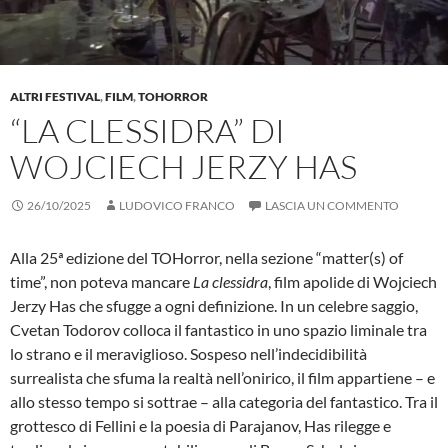
ALTRI FESTIVAL
,
FILM
,
TOHORROR
“LA CLESSIDRA” DI
WOJCIECH JERZY HAS
26/10/2025
LUDOVICO FRANCO
LASCIA UN COMMENTO
Alla 25ª edizione del TOHorror, nella sezione “matter(s) of
time”, non poteva mancare
La clessidra
, film apolide di Wojciech
Jerzy Has che sfugge a ogni definizione. In un celebre saggio,
Cvetan Todorov colloca il fantastico in uno spazio liminale tra
lo strano e il meraviglioso. Sospeso nell’indecidibilità
surrealista che sfuma la realtà nell’onirico, il film appartiene – e
allo stesso tempo si sottrae – alla categoria del fantastico. Tra il
grottesco di Fellini e la poesia di Parajanov, Has rilegge e