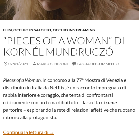
FILM
,
OCCHIO IN SALOTTO
,
OCCHIO IN STREAMING
“PIECES OF A WOMAN” DI
KORNÉL MUNDRUCZÓ
07/01/2021
MARCO GHIRONI
LASCIA UN COMMENTO
Pieces of a Woman
, in concorso alla 77ª Mostra di Venezia e
distribuito in Italia da Netflix, è un racconto impregnato di
rabbia interiore e coraggio, che tenta di confrontarsi
criticamente con un tema dibattuto – la scelta di
come
partorire – esplorando la rete di relazioni affettive che ruotano
intorno alla protagonista.
“Pieces of a Woman” di Kornél Mundruczó
Continua la lettura di
→