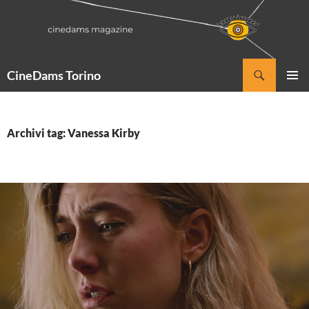
Vai
al
contenuto
Cerca
CineDams Torino
MENU
PRINCI
Archivi tag: Vanessa Kirby