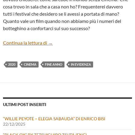
cosa trovo in sala che a casa non ho? Frequenterei davvero
tutti i festival che desidero se li avessi a portata di mano?
Quanto vale un film quando non abbiamo più i numeri del
botteghino a confortarci sul suo successo?
CHE COSA CI LASCIA QUESTO 2020?
Continua la lettura di
→
2020
CINEMA
FINE ANNO
IN EVIDENZA
ULTIMI POST INSERITI
“WILLIE PEYOTE – ELEGIA SABAUDA” DI ENRICO BISI
22/12/2025
“BLACK OX” BY TETSUICHIRO TSUTA (ENG)