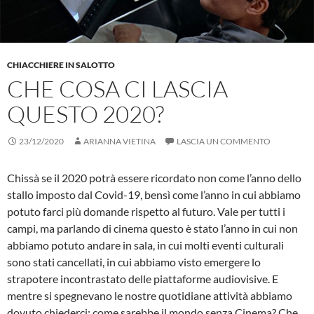
CHIACCHIERE IN SALOTTO
CHE COSA CI LASCIA
QUESTO 2020?
23/12/2020
ARIANNA VIETINA
LASCIA UN COMMENTO
Chissà se il 2020 potrà essere ricordato non come l’anno dello
stallo imposto dal Covid-19, bensì come l’anno in cui abbiamo
potuto farci più domande rispetto al futuro. Vale per tutti i
campi, ma parlando di cinema questo è stato l’anno in cui non
abbiamo potuto andare in sala, in cui molti eventi culturali
sono stati cancellati, in cui abbiamo visto emergere lo
strapotere incontrastato delle piattaforme audiovisive. E
mentre si spegnevano le nostre quotidiane attività abbiamo
dovuto chiederci: come sarebbe il mondo senza Cinema? Che