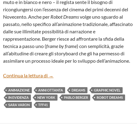
muto e in bianco e nero – il regista sente il bisogno di
ricongiungersi con l’essenza del cinema dei primi decenni del
Novecento. Anche per
Robot Dreams
volge uno sguardo al
passato, nello specifico all’animazione tradizionale, affascinato
dalle sue illimitate possibilità di narrazione e
rappresentazione. Berger riesce ad affrontare la sfida della
tecnica a passo uno (
frame by frame
) con semplicità, grazie
all’abitudine di creare gli storyboard che gli ha permesso di
assimilare un processo ideale per lo sviluppo dell’animazione.
“ROBOT DREAMS” DI PABLO BERGER
Continua la lettura di
→
ANIMAZIONE
ANNI OTTANTA
DREAMS
GRAPHIC NOVEL
IN EVIDENZA
NEW YORK
PABLO BERGER
ROBOT DREAMS
SARA VARON
TFF41