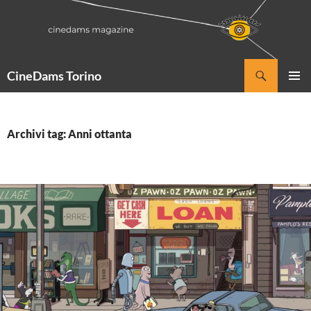
Vai
al
contenuto
Cerca
CineDams Torino
MENU
PRINCI
Archivi tag: Anni ottanta