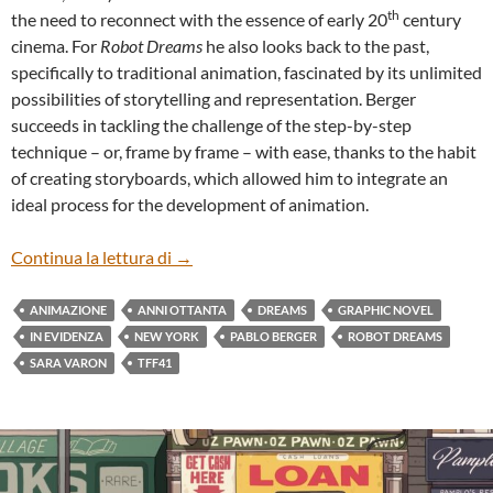
th
the need to reconnect with the essence of early 20
century
cinema. For
Robot Dreams
he also looks back to the past,
specifically to traditional animation, fascinated by its unlimited
possibilities of storytelling and representation. Berger
succeeds in tackling the challenge of the step-by-step
technique – or, frame by frame – with ease, thanks to the habit
of creating storyboards, which allowed him to integrate an
ideal process for the development of animation.
“ROBOT DREAMS” BY PABLO BERGER
Continua la lettura di
→
ANIMAZIONE
ANNI OTTANTA
DREAMS
GRAPHIC NOVEL
IN EVIDENZA
NEW YORK
PABLO BERGER
ROBOT DREAMS
SARA VARON
TFF41