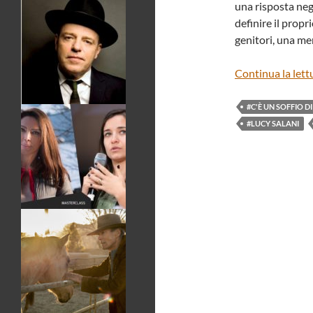
una risposta neg
definire il prop
genitori, una mem
Continua la lett
#C'È UN SOFFIO D
#LUCY SALANI