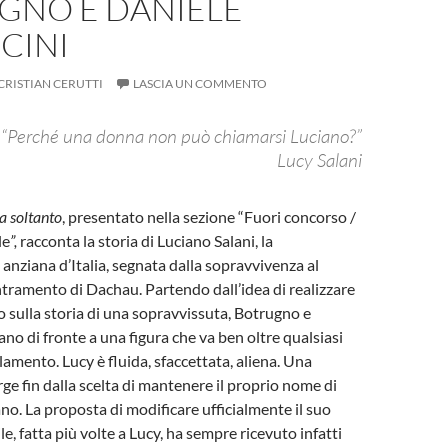
GNO E DANIELE
CINI
CRISTIAN CERUTTI
LASCIA UN COMMENTO
“Perché una donna non può chiamarsi Luciano?”
Lucy Salani
ta soltanto
, presentato nella sezione “Fuori concorso /
le
”,
racconta la storia di Luciano Salani, la
 anziana d’Italia, segnata dalla sopravvivenza al
ramento di Dachau. Partendo dall’idea di realizzare
sulla storia di una sopravvissuta, Botrugno e
ano di fronte a una figura che va ben oltre qualsiasi
lamento. Lucy è fluida, sfaccettata, aliena. Una
rge fin dalla scelta di mantenere il proprio nome di
no. La proposta di modificare ufficialmente il suo
, fatta più volte a Lucy, ha sempre ricevuto infatti