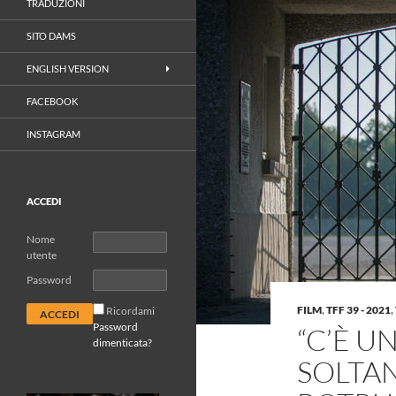
TRADUZIONI
SITO DAMS
ENGLISH VERSION
FACEBOOK
INSTAGRAM
ACCEDI
Nome
utente
Password
FILM
,
TFF 39 - 2021
,
Ricordami
Password
“C’È U
dimenticata?
SOLTAN