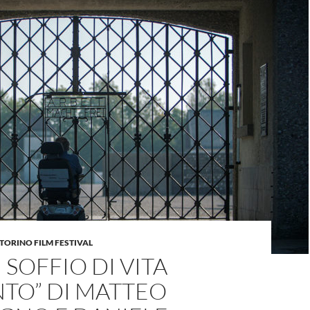
TORINO FILM FESTIVAL
N SOFFIO DI VITA
TO” DI MATTEO