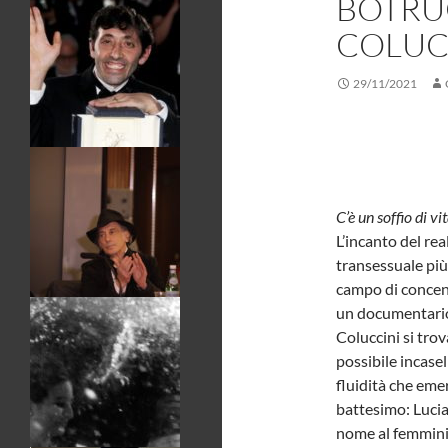
BOTRU
COLUC
29/11/2021
C’è un soffio di vi
L’incanto del rea
transessuale più
campo di concent
un documentario 
Coluccini si trov
possibile incasel
fluidità che eme
battesimo: Lucia
nome al femminile