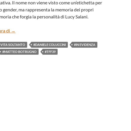
ativa. Il nome non viene visto come un’etichetta per
rio gender, ma rappresenta la memoria dei propri
oria che forgia la personalità di Lucy Salani.
“C’È UN SOFFIO DI VITA SOLTANTO” DI MATTEO BOTR
ura di
→
I VITA SOLTANTO
#DANIELE COLUCCINI
#IN EVIDENZA
#MATTEO BOTRUGNO
#TFF39