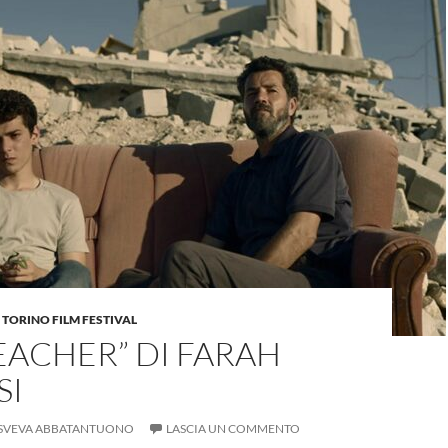
,
TORINO FILM FESTIVAL
EACHER” DI FARAH
SI
SVEVA ABBATANTUONO
LASCIA UN COMMENTO