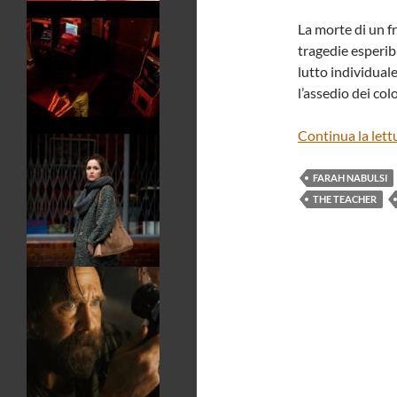
La morte di un fr
tragedie esperib
lutto individual
l’assedio dei col
Continua la lett
FARAH NABULSI
THE TEACHER