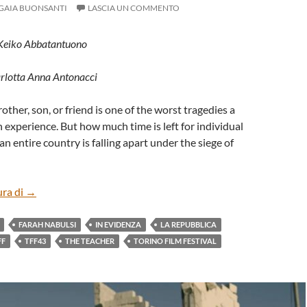
GAIA BUONSANTI
LASCIA UN COMMENTO
 Keiko Abbatantuono
arlotta Anna Antonacci
other, son, or friend is one of the worst tragedies a
experience. But how much time is left for individual
 entire country is falling apart under the siege of
“THE TEACHER” BY FARAH NABULSI (ENG)
ura di
→
FARAH NABULSI
IN EVIDENZA
LA REPUBBLICA
FF
TFF43
THE TEACHER
TORINO FILM FESTIVAL