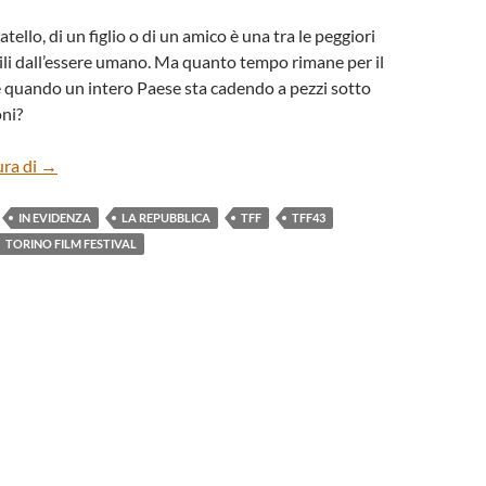
atello, di un figlio o di un amico è una tra le peggiori
ili dall’essere umano. Ma quanto tempo rimane per il
e quando un intero Paese sta cadendo a pezzi sotto
oni?
“THE TEACHER” DI FARAH NABULSI
ura di
→
IN EVIDENZA
LA REPUBBLICA
TFF
TFF43
TORINO FILM FESTIVAL