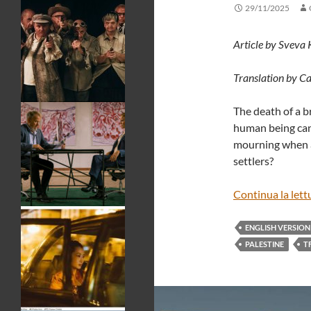
29/11/2025
Article by Sveva
Translation by C
The death of a br
human being can 
mourning when an
settlers?
Continua la lett
ENGLISH VERSION
PALESTINE
T