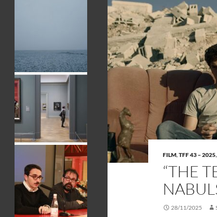
FILM
,
TFF 43 – 2025
“THE T
NABUL
28/11/2025