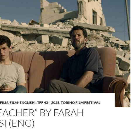
FILM
,
FILM (ENGLISH)
,
TFF 43 – 2025
,
TORINO FILM FESTIVAL
EACHER” BY FARAH
I (ENG)