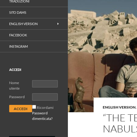
TRADUZIONI
SITO DAMS
ENGLISH VERSION
FACEBOOK
INSTAGRAM
ACCEDI
Nome
utente
Password
ENGLISH VERSION
,
Ricordami
Password
“THE T
dimenticata?
NABULS