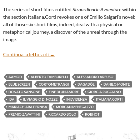
The series of short films entitled
Straordinarie Avventure
within
the section Italiana.Corti revokes one of Emilio Salgari’s novel:
all of those six short films, indeed, deal with a physical or
metaphorical journey, a discover of the unreal through the
image.
Italiana.corti: Straordinarie avventure
Continua la lettura di
→
AAMOD
ALBERTO TAMBURELLI
ALESSANDRO ARFUSO
BLUE SCREEN
CORTOMETRAGGI
DAGADÒL
DANILO MONTE
DONATO SANSONE
FINE DI UN AMORE
GIORGIA RUGGIANO
IDA
IL VIAGGIO DI NOZZE
IN EVIDENZA
ITALIANA.CORTI
MARIACHIARA PERNISA
MORGAN MENEGAZZO
PREMIO ZAVATTINI
RICCARDO BOLO
ROBHOT