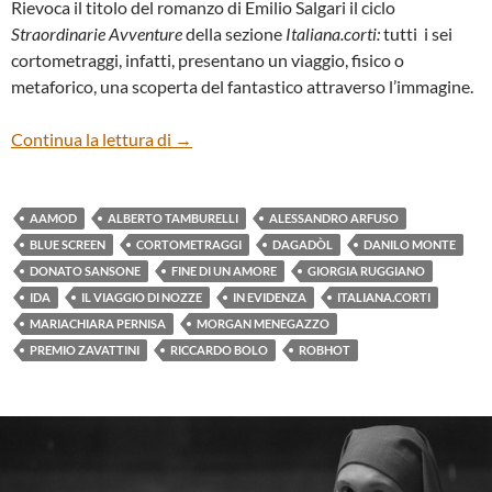
Rievoca il titolo del romanzo di Emilio Salgari il ciclo
Straordinarie Avventure
della sezione
Italiana.corti:
tutti i sei
cortometraggi, infatti, presentano un viaggio, fisico o
metaforico, una scoperta del fantastico attraverso l’immagine.
Italiana.corti: Straordinarie avventure
Continua la lettura di
→
AAMOD
ALBERTO TAMBURELLI
ALESSANDRO ARFUSO
BLUE SCREEN
CORTOMETRAGGI
DAGADÒL
DANILO MONTE
DONATO SANSONE
FINE DI UN AMORE
GIORGIA RUGGIANO
IDA
IL VIAGGIO DI NOZZE
IN EVIDENZA
ITALIANA.CORTI
MARIACHIARA PERNISA
MORGAN MENEGAZZO
PREMIO ZAVATTINI
RICCARDO BOLO
ROBHOT