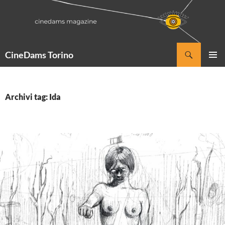
Vai
al
contenuto
Cerca
CineDams Torino
MENU
PRINCI
Archivi tag: Ida