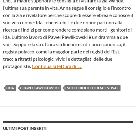
Dio, la madre superiora le consiglia di visitare la zia Wanda,
l’ultima sua parente in vita. Anna segue il consiglio e l’incontro
con la zia è rivelatore perché scopre di essere ebrea e conosce il
suo vero nome: Ida Lebenstein. Le due donne partono alla
ricerca di indizi per comprendere come siano morti i genitori di
Ida. L’ultimo lavoro di Pawel Pawlikowski è un dramma a due
voci. Seppure la struttura sia lineare e a dir poco canonica, il
regista polacco, come la maggior parte dei registi dell’Est,
traccia ritratti psicologici vividi e dettagliati delle due
“Ida” di Pawel Pawlikowski
protagoniste.
Continua la lettura di
→
IDA
PAWEL PAWLIKOWSKI
SOTTODICIOTTO FILM FESTIVAL
ULTIMI POST INSERITI