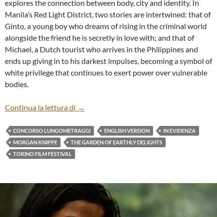
explores the connection between body, city and identity. In
Manila’s Red Light District, two stories are intertwined: that of
Ginto, a young boy who dreams of rising in the criminal world
alongside the friend he is secretly in love with; and that of
Michael, a Dutch tourist who arrives in the Philippines and
ends up giving in to his darkest impulses, becoming a symbol of
white privilege that continues to exert power over vulnerable
bodies.
“THE GARDEN OF EARTHLY DELIGHTS”
Continua la lettura di
→
CONCORSO LUNGOMETRAGGI
ENGLISH VERSION
IN EVIDENZA
MORGAN KNIPPE
THE GARDEN OF EARTHLY DELIGHTS
TORINO FILM FESTIVAL