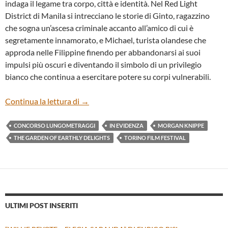
indaga il legame tra corpo, città e identità. Nel Red Light
District di Manila si intrecciano le storie di Ginto, ragazzino
che sogna un’ascesa criminale accanto all’amico di cui è
segretamente innamorato, e Michael, turista olandese che
approda nelle Filippine finendo per abbandonarsi ai suoi
impulsi più oscuri e diventando il simbolo di un privilegio
bianco che continua a esercitare potere su corpi vulnerabili.
“THE GARDEN OF EARTHLY DELIGHTS”
Continua la lettura di
→
CONCORSO LUNGOMETRAGGI
IN EVIDENZA
MORGAN KNIPPE
THE GARDEN OF EARTHLY DELIGHTS
TORINO FILM FESTIVAL
ULTIMI POST INSERITI