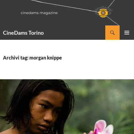
Vai
al
contenuto
Cerca
CineDams Torino
MENU
PRINCI
Archivi tag: morgan knippe