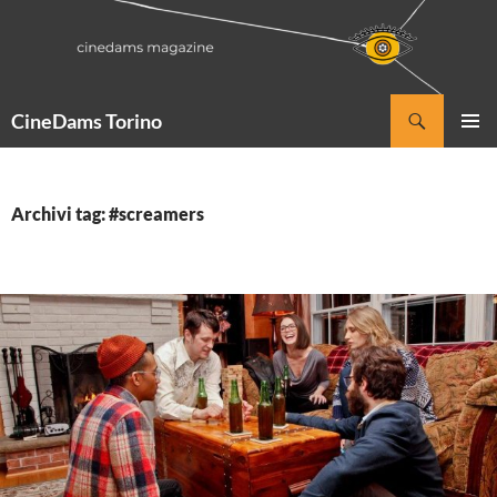
Vai
al
contenuto
Cerca
CineDams Torino
MENU
PRINCI
Archivi tag: #screamers