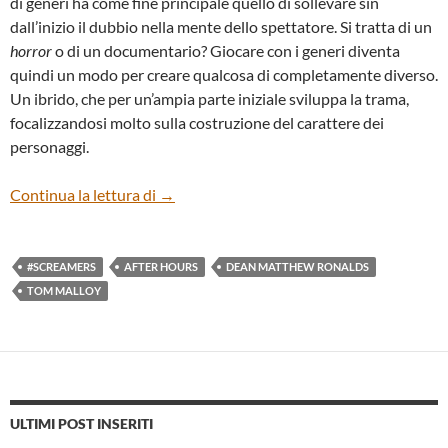
di generi ha come fine principale quello di sollevare sin
dall’inizio il dubbio nella mente dello spettatore. Si tratta di un
horror
o di un documentario? Giocare con i generi diventa
quindi un modo per creare qualcosa di completamente diverso.
Un ibrido, che per un’ampia parte iniziale sviluppa la trama,
focalizzandosi molto sulla costruzione del carattere dei
personaggi.
“#Screamers” di Dean Matthew Ronalds –
Continua la lettura di
→
#SCREAMERS
AFTER HOURS
DEAN MATTHEW RONALDS
TOM MALLOY
ULTIMI POST INSERITI