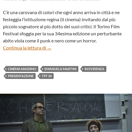
C’è una carovana di colori che ogni anno arriva in città e ne
festeggia l’istituzione regina (il cinema) invitando dal più
piccolo sognatore al più dotto dei suoi critici. Il Torino Film
Festival sfoggia per la sua 34esima edizione un perturbante
abito viola come il punk e nero come un horror.
CONFERENZA STAMPA DI APERTURA DE
Continua la lettura di
→
CINEMA MASSIMO
EMANUELA MARTINI
IN EVIDENZA
PRESENTAZIONE
TFF 34