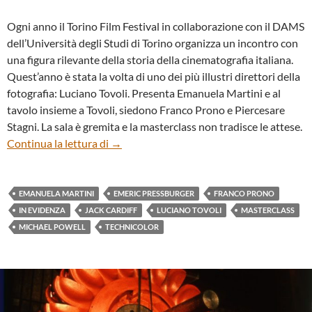
Ogni anno il Torino Film Festival in collaborazione con il DAMS
dell’Università degli Studi di Torino organizza un incontro con
una figura rilevante della storia della cinematografia italiana.
Quest’anno è stata la volta di uno dei più illustri direttori della
fotografia: Luciano Tovoli. Presenta Emanuela Martini e al
tavolo insieme a Tovoli, siedono Franco Prono e Piercesare
Stagni. La sala è gremita e la masterclass non tradisce le attese.
LUCIANO TOVOLI: L’USO DEL TECHNIC
Continua la lettura di
→
EMANUELA MARTINI
EMERIC PRESSBURGER
FRANCO PRONO
IN EVIDENZA
JACK CARDIFF
LUCIANO TOVOLI
MASTERCLASS
MICHAEL POWELL
TECHNICOLOR