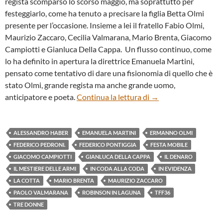
regista scomparso lo scorso maggio, ma soprattutto per
festeggiarlo, come ha tenuto a precisare la figlia Betta Olmi
presente per l’occasione. Insieme a lei il fratello Fabio Olmi,
Maurizio Zaccaro, Cecilia Valmarana, Mario Brenta, Giacomo
Campiotti e Gianluca Della Cappa. Un flusso continuo, come
lo ha definito in apertura la direttrice Emanuela Martini,
pensato come tentativo di dare una fisionomia di quello che è
stato Olmi, grande regista ma anche grande uomo,
LUNGA VITA A ER
anticipatore e poeta.
Continua la lettura di
→
ALESSANDRO HABER
EMANUELA MARTINI
ERMANNO OLMI
FEDERICO PEDRONI.
FEDERICO PONTIGGIA
FESTA MOBILE
GIACOMO CAMPIOTTI
GIANLUCA DELLA CAPPA
IL DENARO
IL MESTIERE DELLE ARMI
IN CODA ALLA CODA
IN EVIDENZA
LA COTTA
MARIO BRENTA
MAURIZIO ZACCARO
PAOLO VALMARANA
ROBINSON IN LAGUNA
TFF36
TRE DONNE