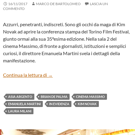
16/11/2017
MARCO DE BARTOLOMEO
LASCIA UN
COMMENTO
Azzurri, penetranti, indiscreti. Sono gli occhi da maga di Kim
Novak ad aprire la conferenza stampa del Torino Film Festival,
giunto ormai alla sua 35ºesima edizione. Nella sala 2 del
cinema Massimo, di fronte a giornalisti, istituzioni e semplici
curiosi, il direttore Emanuela Martini svela i dettagli della
manifestazione.
Conferenza stampa di apertura del 35º TF
Continua la lettura di
→
ASIA ARGENTO
BRIAN DE PALMA
CINEMA MASSIMO
EMANUELA MARTINI
IN EVIDENZA
KIM NOVAK
LAURA MILANI