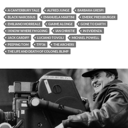
A CANTERBURY TALE
ALFRED JUNGE
BARBARA GRESPI
BLACK NARCISSUS
EMANUELA MARTINI
EMERIC PRESSBURGER
EMILIANO MORREALE
GIAIME ALONGE
GONE TO EARTH
I KNOW WHERE I'M GOING
IAN CHRISTIE
IN EVIDENZA
JACK CARDIFF
LUCIANO TOVOLI
MICHAEL POWELL
PEEPING TOM
TFF36
THE ARCHERS
THE LIFE AND DEATH OF COLONEL BLIMP