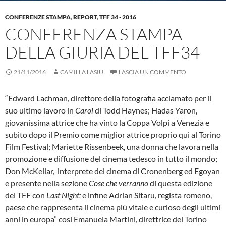
CONFERENZE STAMPA
,
REPORT
,
TFF 34 - 2016
CONFERENZA STAMPA
DELLA GIURIA DEL TFF34
21/11/2016
CAMILLA LASIU
LASCIA UN COMMENTO
“Edward Lachman, direttore della fotografia acclamato per il
suo ultimo lavoro in
Carol
di Todd Haynes; Hadas Yaron,
giovanissima attrice che ha vinto la Coppa Volpi a Venezia e
subito dopo il Premio come miglior attrice proprio qui al Torino
Film Festival; Mariette Rissenbeek, una donna che lavora nella
promozione e diffusione del cinema tedesco in tutto il mondo;
Don McKellar, interprete del cinema di Cronenberg ed Egoyan
e presente nella sezione
Cose che verranno
di questa edizione
del TFF con
Last Night;
e infine Adrian Sitaru, regista romeno,
paese che rappresenta il cinema più vitale e curioso degli ultimi
anni in europa” così Emanuela Martini, direttrice del Torino