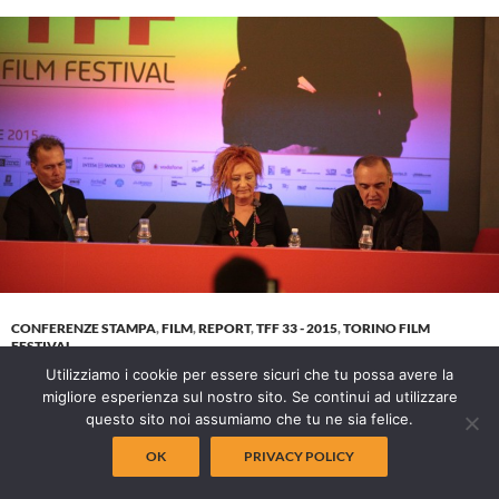
CONFERENZE STAMPA
,
FILM
,
REPORT
,
TFF 33 - 2015
,
TORINO FILM
FESTIVAL
CONFERENZA STAMPA DI
Utilizziamo i cookie per essere sicuri che tu possa avere la
migliore esperienza sul nostro sito. Se continui ad utilizzare
CHIUSURA DEL TFF 2015
questo sito noi assumiamo che tu ne sia felice.
OK
PRIVACY POLICY
01/12/2015
GIULIA CONTE
LASCIA UN COMMENTO