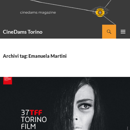
Vai
al
contenuto
Cerca
CineDams Torino
MENU
PRINCI
Archivi tag: Emanuela Martini