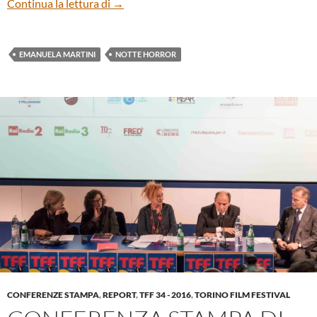
Notte Horror TFF34
Continua la lettura di
→
EMANUELA MARTINI
NOTTE HORROR
CONFERENZE STAMPA
,
REPORT
,
TFF 34 - 2016
,
TORINO FILM FESTIVAL