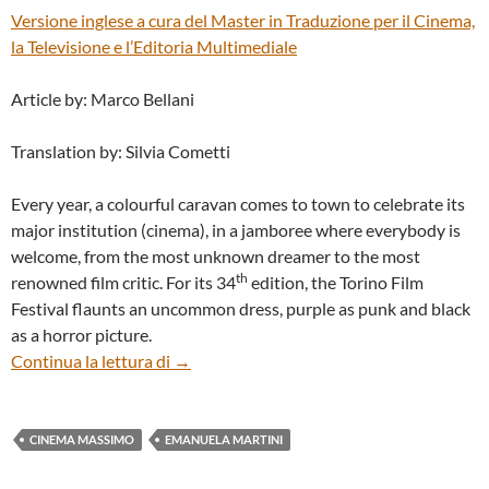
Versione inglese a cura del
Master in Traduzione per il Cinema,
la Televisione e l’Editoria Multimediale
Article by: Marco Bellani
Translation by: Silvia Cometti
Every year, a colourful caravan comes to town to celebrate its
major institution (cinema), in a jamboree where everybody is
welcome, from the most unknown dreamer to the most
th
renowned film critic. For its 34
edition, the Torino Film
Festival flaunts an uncommon dress, purple as punk and black
as a horror picture.
OPENING PRESS CONFERENCE OF THE 
Continua la lettura di
→
CINEMA MASSIMO
EMANUELA MARTINI