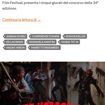
Film Festival, presenta i cinque giurati del concorso della 34°
edizione.
Conferenza stampa della Giuria del TFF34
Continua la lettura di
→
ADRIAN SITARU
CONFERENZE STAMPA
DON MCKELLER
ED LACHMAN
EMANUELA MARTINI
GIURIA TFF 34
HADAS YARON
MARIETTE RISSENBEEK