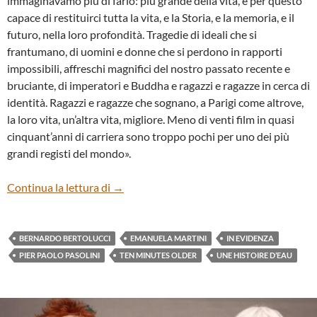
immaginavamo più di farlo: più grande della vita, e per questo
capace di restituirci tutta la vita, e la Storia, e la memoria, e il
futuro, nella loro profondità. Tragedie di ideali che si
frantumano, di uomini e donne che si perdono in rapporti
impossibili, affreschi magnifici del nostro passato recente e
bruciante, di imperatori e Buddha e ragazzi e ragazze in cerca di
identità. Ragazzi e ragazze che sognano, a Parigi come altrove,
la loro vita, un’altra vita, migliore. Meno di venti film in quasi
cinquant’anni di carriera sono troppo pochi per uno dei più
grandi registi del mondo».
RICORDO DI BERNARDO BERTOLUCCI
Continua la lettura di
→
BERNARDO BERTOLUCCI
EMANUELA MARTINI
IN EVIDENZA
PIER PAOLO PASOLINI
TEN MINUTES OLDER
UNE HISTOIRE D’EAU