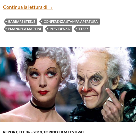
OPENING PRESS CONFERENCE – 37TH T
Continua la lettura di
→
BARBARE STEELE
CONFERENZA STAMPA APERTURA
EMANUELA MARTINI
IN EVIDENZA
TTF37
REPORT
,
TFF 36 – 2018
,
TORINO FILM FESTIVAL