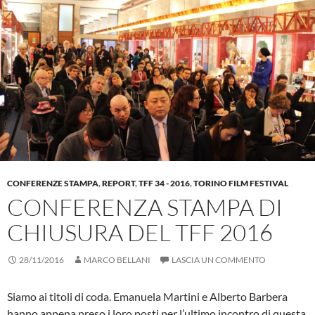
CONFERENZE STAMPA
,
REPORT
,
TFF 34 - 2016
,
TORINO FILM FESTIVAL
CONFERENZA STAMPA DI
CHIUSURA DEL TFF 2016
28/11/2016
MARCO BELLANI
LASCIA UN COMMENTO
Siamo ai titoli di coda. Emanuela Martini e Alberto Barbera
hanno appena preso i loro posti per l’ultimo incontro di questa