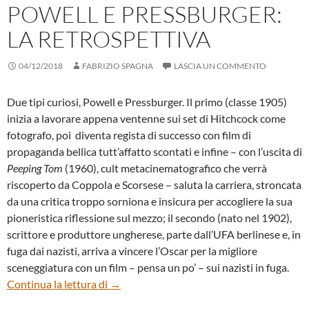
POWELL E PRESSBURGER:
LA RETROSPETTIVA
04/12/2018
FABRIZIO SPAGNA
LASCIA UN COMMENTO
Due tipi curiosi, Powell e Pressburger. Il primo (classe 1905)
inizia a lavorare appena ventenne sui set di Hitchcock come
fotografo, poi diventa regista di successo con film di
propaganda bellica tutt’affatto scontati e infine – con l’uscita di
Peeping Tom
(1960), cult metacinematografico che verrà
riscoperto da Coppola e Scorsese – saluta la carriera, stroncata
da una critica troppo sorniona e insicura per accogliere la sua
pioneristica riflessione sul mezzo; il secondo (nato nel 1902),
scrittore e produttore ungherese, parte dall’UFA berlinese e, in
fuga dai nazisti, arriva a vincere l’Oscar per la migliore
sceneggiatura con un film – pensa un po’ – sui nazisti in fuga.
POWELL E PRESSBURGER: LA RETROSP
Continua la lettura di
→