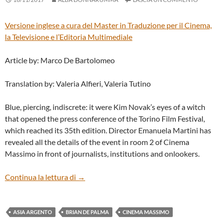
Versione inglese a cura del
Master in Traduzione per il Cinema,
la Televisione e l’Editoria Multimediale
Article by: Marco De Bartolomeo
Translation by: Valeria Alfieri, Valeria Tutino
Blue, piercing, indiscrete: it were Kim Novak’s eyes of a witch
that opened the press conference of the Torino Film Festival,
which reached its 35th edition. Director Emanuela Martini has
revealed all the details of the event in room 2 of Cinema
Massimo in front of journalists, institutions and onlookers.
Opening press conference of the 35th TFF
Continua la lettura di
→
ASIA ARGENTO
BRIAN DE PALMA
CINEMA MASSIMO