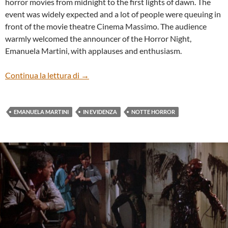
horror movies from midnight to the first lights of dawn. The
event was widely expected and a lot of people were queuing in
front of the movie theatre Cinema Massimo. The audience
warmly welcomed the announcer of the Horror Night,
Emanuela Martini, with applauses and enthusiasm.
Notte Horror TFF34
Continua la lettura di
→
EMANUELA MARTINI
IN EVIDENZA
NOTTE HORROR