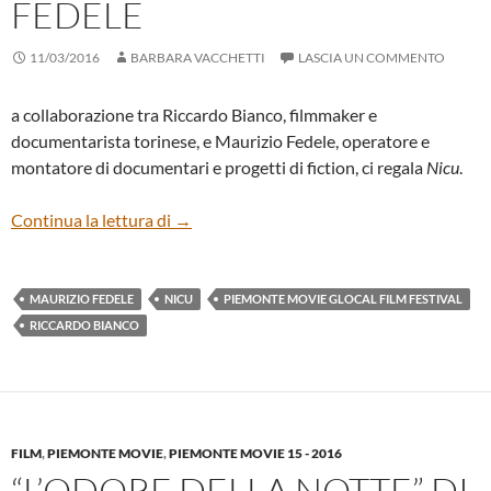
FEDELE
11/03/2016
BARBARA VACCHETTI
LASCIA UN COMMENTO
a collaborazione tra Riccardo Bianco, filmmaker e
documentarista torinese, e Maurizio Fedele, operatore e
montatore di documentari e progetti di fiction, ci regala
Nicu
.
“Nicu” di Riccardo Bianco e Maurizio Fede
Continua la lettura di
→
MAURIZIO FEDELE
NICU
PIEMONTE MOVIE GLOCAL FILM FESTIVAL
RICCARDO BIANCO
FILM
,
PIEMONTE MOVIE
,
PIEMONTE MOVIE 15 - 2016
“L’ODORE DELLA NOTTE” DI