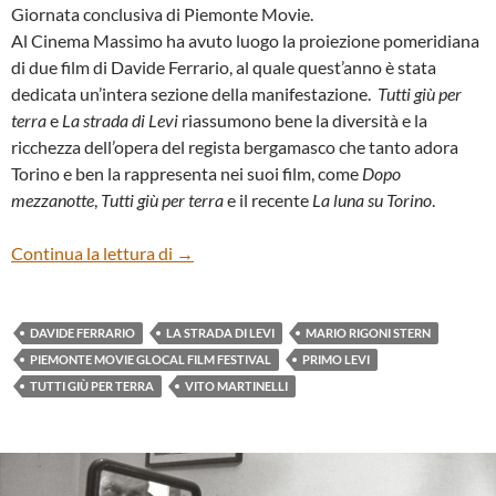
Giornata conclusiva di Piemonte Movie.
Al Cinema Massimo ha avuto luogo la proiezione pomeridiana
di due film di Davide Ferrario, al quale quest’anno è stata
dedicata un’intera sezione della manifestazione.
Tutti giù per
terra
e
La strada di Levi
riassumono bene la diversità e la
ricchezza dell’opera del regista bergamasco che tanto adora
Torino e ben la rappresenta nei suoi film, come
Dopo
mezzanotte
,
Tutti giù per terra
e il recente
La luna su Torino
.
“Tutti giù per terra” e “La strada di Levi” d
Continua la lettura di
→
DAVIDE FERRARIO
LA STRADA DI LEVI
MARIO RIGONI STERN
PIEMONTE MOVIE GLOCAL FILM FESTIVAL
PRIMO LEVI
TUTTI GIÙ PER TERRA
VITO MARTINELLI