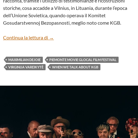
racconta, tramite l’utilizzo di testimonianze e ricostruzioni
storiche, cosa accadde a Vilnius, in Lituania, durante l’epoca
dell’Unione Sovietica, quando operava il Komitet
Gosudarstvennoj Bezopasnosti, meglio noto come KGB.
“When We Talk About KGB” di Maximilian D
Continua la lettura di
→
MAXIMILIAN DEJOIE
PIEMONTE MOVIE GLOCAL FILM FESTIVAL
VIRGINIJA VAREIKYTÈ
WHEN WE TALK ABOUT KGB