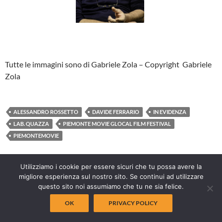
Tutte le immagini sono di Gabriele Zola – Copyright Gabriele
Zola
ALESSANDRO ROSSETTO
DAVIDE FERRARIO
IN EVIDENZA
LAB. QUAZZA
PIEMONTE MOVIE GLOCAL FILM FESTIVAL
PIEMONTEMOVIE
Utilizziamo i cookie per essere sicuri che tu possa avere la
migliore esperienza sul nostro sito. Se continui ad utilizzare
questo sito noi assumiamo che tu ne sia felice.
FILM
,
PIEMONTE MOVIE
,
PIEMONTE MOVIE 14 - 2015
OK
PRIVACY POLICY
OTTO CORTOMETRAGGI DI