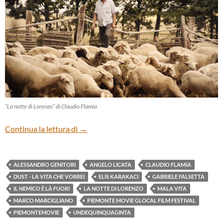
“La notte di Lorenzo” di Claudio Flamia
Cinque cortometraggi – TFF 2016
Continua la lettura di
→
ALESSANDRO GENITORI
ANGELO LICATA
CLAUDIO FLAMIA
DUST - LA VITA CHE VORREI
ELIS KARAKACI
GABRIELE FALSETTA
IL NEMICO È LÀ FUORI
LA NOTTE DI LORENZO
MALA VITA
MARCO MARCIGLIANO
PIEMONTE MOVIE GLOCAL FILM FESTIVAL
PIEMONTEMOVIE
UNDEQUINQUAGINTA