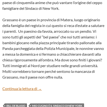
paese di cinquemila anime che può vantare l’origine del ceppo
famigliare del Sindaco di New York.
Grassano è un paese in provincia di Matera, luogo originario
della famiglia del regista in cui questo si reca d’estate a salutare
i parenti. Un paesino da favola, arroccato su un pendio. Vi
sono tutti gli aspetti del “bel paese” che noi tutti amiamo: i
bambini giocano nella piazza principale tirando pallonate alla
Panda parcheggiata della Polizia Municipale, le nonnine vanno
a messa la domenica e si fermano a chiacchierare davanti alla
chiesa rigorosamente all’ombra. Ma dove sono finiti i giovani?
Tutti immigrati al Nord per studiare nelle grandi università.
Molti vorrebbero tornare perché sentono la mancanza di
Grassano, ma il paese non offre nulla.
“Mio cugino è il Sindaco di New York” di V
Continua la lettura di
→
BILL DE BLASIO
MIO CUGINO È IL SINDACO DI NEW YORK