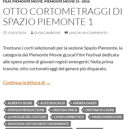
FILM
,
PIEMONTE MOVIE
,
PIEMONTE MOVIE 15 - 2016
OTTO CORTOMETRAGGI DI
SPAZIO PIEMONTE 1
13/03/2016
ELISA CARBONE
LASCIA UN COMMENTO
Trentuno i corti selezionati per la sezione Spazio Piemonte, la
categoria del Piemonte Movie gLocal Film Festival dedicata
alle opere prime di giovani registi emergenti. Nella prima
tranche, otto cortometraggi del genere più disparato.
Otto cortometraggi di Spazio Piemonte 1
Continua la lettura di
→
ALBERTO SEGRE
ALICE BUSCALDI
ANDREA DADDI
ATAFILM PRODUCTIONS
CRISTIAN VINCIS
CRISTINA KI CASINI
LA MOGLIE DEL CUSTODE
LIVIDO AMNIOTICO
MARIO PARRUCCINI
NOGOSON. UN'OSCURITÀ TRASPARENTE