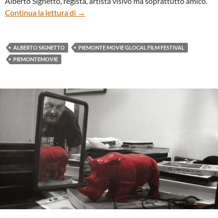
Alberto Signetto, regista, artista visivo ma soprattutto amico.
“Walking With Red Rhino – A spasso con A
Continua la lettura di
→
ALBERTO SIGNETTO
PIEMONTE MOVIE GLOCAL FILM FESTIVAL
PIEMONTEMOVIE