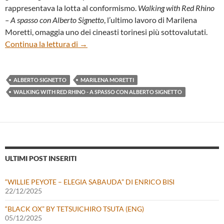
rappresentava la lotta al conformismo.
Walking with Red Rhino
– A spasso con Alberto Signetto
, l’ultimo lavoro di Marilena
Moretti, omaggia uno dei cineasti torinesi più sottovalutati.
“Walking with Red Rhino – A spasso con Al
Continua la lettura di
→
ALBERTO SIGNETTO
MARILENA MORETTI
WALKING WITH RED RHINO - A SPASSO CON ALBERTO SIGNETTO
ULTIMI POST INSERITI
“WILLIE PEYOTE – ELEGIA SABAUDA” DI ENRICO BISI
22/12/2025
“BLACK OX” BY TETSUICHIRO TSUTA (ENG)
05/12/2025