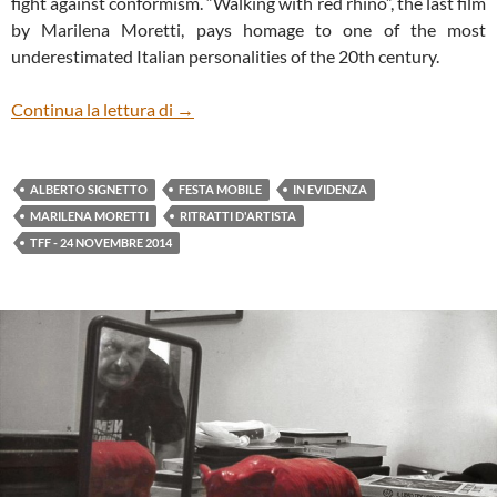
fight against conformism. “Walking with red rhino”, the last film
by Marilena Moretti, pays homage to one of the most
underestimated Italian personalities of the 20th century.
WALKING WITH RED RHINO, A PRAISE
Continua la lettura di
→
ALBERTO SIGNETTO
FESTA MOBILE
IN EVIDENZA
MARILENA MORETTI
RITRATTI D'ARTISTA
TFF - 24 NOVEMBRE 2014