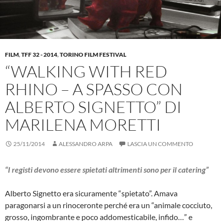
FILM
,
TFF 32 - 2014
,
TORINO FILM FESTIVAL
“WALKING WITH RED
RHINO – A SPASSO CON
ALBERTO SIGNETTO” DI
MARILENA MORETTI
25/11/2014
ALESSANDRO ARPA
LASCIA UN COMMENTO
“I registi devono essere spietati altrimenti sono per il catering”
Alberto Signetto era sicuramente “spietato”. Amava
paragonarsi a un rinoceronte perché era un “animale cocciuto,
grosso, ingombrante e poco addomesticabile, infido…” e