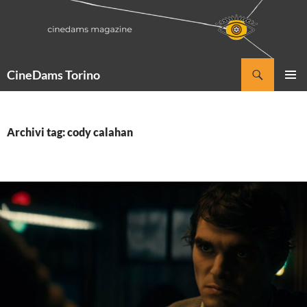
Vai
al
contenuto
Cerca
CineDams Torino
MENU
PRINCI
Archivi tag: cody calahan