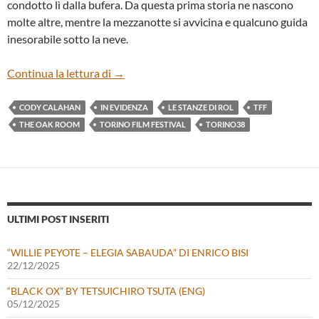
condotto lì dalla bufera. Da questa prima storia ne nascono
molte altre, mentre la mezzanotte si avvicina e qualcuno guida
inesorabile sotto la neve.
“THE OAK ROOM” DI CODY CALAHAN
Continua la lettura di
→
CODY CALAHAN
IN EVIDENZA
LE STANZE DI ROL
TFF
THE OAK ROOM
TORINO FILM FESTIVAL
TORINO38
ULTIMI POST INSERITI
“WILLIE PEYOTE – ELEGIA SABAUDA” DI ENRICO BISI
22/12/2025
“BLACK OX” BY TETSUICHIRO TSUTA (ENG)
05/12/2025