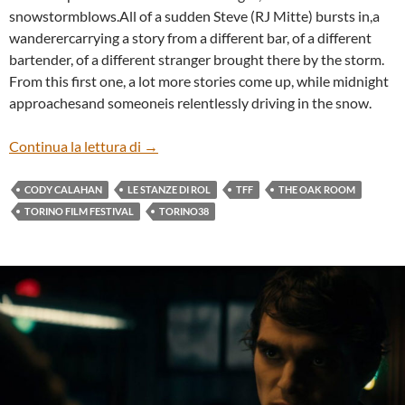
snowstormblows.All of a sudden Steve (RJ Mitte) bursts in,a
wanderercarrying a story from a different bar, of a different
bartender, of a different stranger brought there by the storm.
From this first one, a lot more stories come up, while midnight
approachesand someoneis relentlessly driving in the snow.
“THE OAK ROOM” by CODY CALAHAN
Continua la lettura di
→
CODY CALAHAN
LE STANZE DI ROL
TFF
THE OAK ROOM
TORINO FILM FESTIVAL
TORINO38