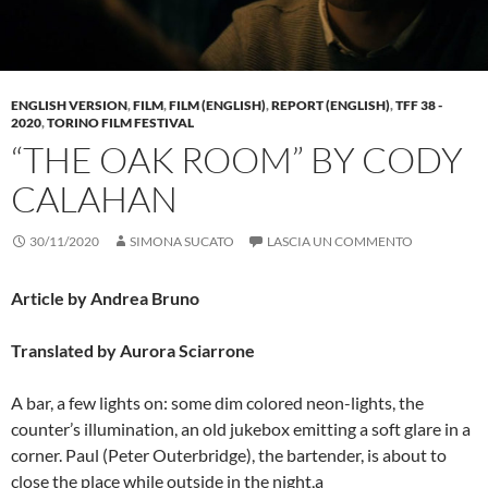
ENGLISH VERSION
,
FILM
,
FILM (ENGLISH)
,
REPORT (ENGLISH)
,
TFF 38 -
2020
,
TORINO FILM FESTIVAL
“THE OAK ROOM” BY CODY
CALAHAN
30/11/2020
SIMONA SUCATO
LASCIA UN COMMENTO
Article by Andrea Bruno
Translated by Aurora Sciarrone
A bar, a few lights on: some dim colored neon-lights, the
counter’s illumination, an old jukebox emitting a soft glare in a
corner. Paul (Peter Outerbridge), the bartender, is about to
close the place while outside in the night,a