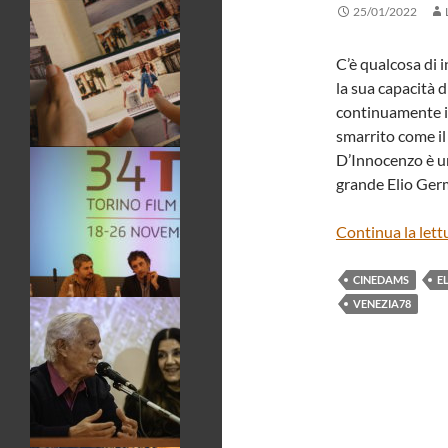
25/01/2022
C’è qualcosa di 
la sua capacità 
continuamente in
smarrito come il 
D’Innocenzo è un 
grande Elio Germ
Continua la lett
CINEDAMS
E
VENEZIA78