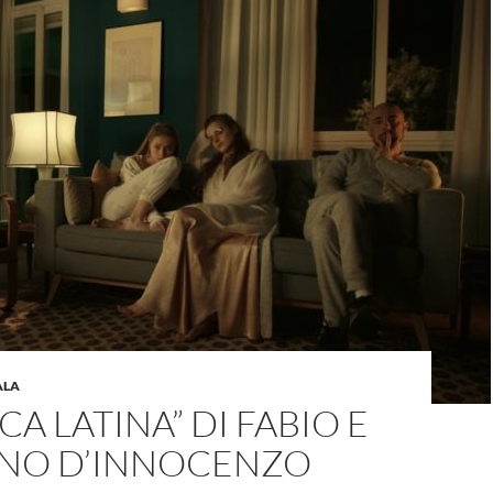
ALA
CA LATINA” DI FABIO E
NO D’INNOCENZO