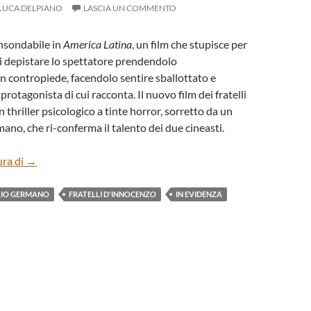
LUCA DELPIANO
LASCIA UN COMMENTO
insondabile in
America Latina
, un film che stupisce per
di depistare lo spettatore prendendolo
 contropiede, facendolo sentire sballottato e
protagonista di cui racconta. Il nuovo film dei fratelli
thriller psicologico a tinte horror, sorretto da un
ano, che ri-conferma il talento dei due cineasti.
“AMERICA LATINA” DI FABIO E DAMIANO D’INNOCENZ
ura di
→
LIO GERMANO
FRATELLI D'INNOCENZO
IN EVIDENZA