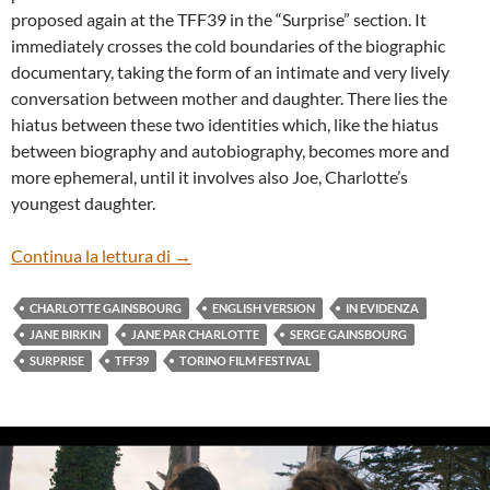
proposed again at the TFF39 in the “Surprise” section. It
immediately crosses the cold boundaries of the biographic
documentary, taking the form of an intimate and very lively
conversation between mother and daughter. There lies the
hiatus between these two identities which, like the hiatus
between biography and autobiography, becomes more and
more ephemeral, until it involves also Joe, Charlotte’s
youngest daughter.
“JANE PAR CHARLOTTE” BY CHARLOT
Continua la lettura di
→
CHARLOTTE GAINSBOURG
ENGLISH VERSION
IN EVIDENZA
JANE BIRKIN
JANE PAR CHARLOTTE
SERGE GAINSBOURG
SURPRISE
TFF39
TORINO FILM FESTIVAL