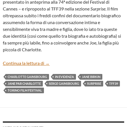
presentato in anteprima alla 74ª edizione del Festival di
Cannes – e riproposto al TFF39 nella sezione
Surprise
. Il film
oltrepassa subito i freddi confini del documentario biografico
assumendo la forma di una conversazione intima e
sensibilmente viva tra madre e figlia, dove lo iato tra queste
due identità (così come quello tra biografia e autobiografia) si
fa sempre più labile, fino a coinvolgere anche Joe, la figlia più
piccola di Charlotte.
“JANE PAR CHARLOTTE” DI CHARLOTT
Continua la lettura di
→
CHARLOTTE GAINSBOURG
IN EVIDENZA
JANE BIRKIN
JANE PAR CHARLOTTE
SERGE GAINSBOURG
SURPRISE
TFF39
TORINO FILM FESTIVAL