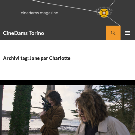
Vai
al
contenuto
Cerca
CineDams Torino
MENU
PRINCI
Archivi tag: Jane par Charlotte