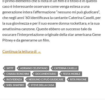
Il primo elemento che si nota in un film è il titolo e in questo
caso è interessante osservare come venga estesa a una
generazione intera l’affermazione “nessuno mi può giudicare”,
che negli anni ’60 identificava la cantante Caterina Caselli, per
la sua giovinezza e per il suo essere donna rockettara, e la sua
amatissima canzone. Queste ebbero un successo tale da
oscurare l’interpretazione originale della star americana Gene
Pitney e da generarne un film.
“Nessuno ci può giudicare” di Steve Della 
Continua la lettura di
→
34TFF
ADRIANO CELENTANO
CATERINA CASELLI
CHIARA RONCHINI
DOCUMENTARIO
FESTA MOBILE
IN EVIDENZA
NESSUNO CI PUÒ GIUDICARE
RITA PAVONE
SHEL SHAPIRO
STEVE DELLA CASA