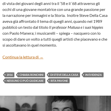
di vista dei giovani degli anni tra il ’58 e il ’68 attraverso gli
occhi di una giovane montatrice con una grande passione per
la narrazione per immagini e la Storia. Inoltre Steve Della Casa
aveva già affrontato il tema di quegli anni, quando nel 1989
pubblicò un testo dal titolo
Il professor Matusa e i suoi hippies
con Paolo Manera; i musicarelli – spiega – nacquero con lo
scopo di dare un volto a tutti quegli artisti che piacevano e che
si ascoltavano in quel momento.
“Nessuno ci può giudicare” di Steve Della
Continua la lettura di
→
2016
CHIARA RONCHINI
DI STEVE DELLA CASA
IN EVIDENZA
NESSUNO CI PUÒ GIUDICARE
RITA PAVONE