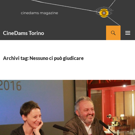
Vai
al
contenuto
Cerca
CineDams Torino
MENU
PRINCI
Archivi tag: Nessuno ci può giudicare