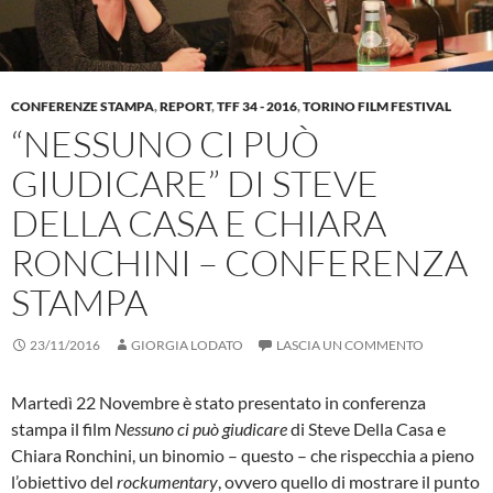
CONFERENZE STAMPA
,
REPORT
,
TFF 34 - 2016
,
TORINO FILM FESTIVAL
“NESSUNO CI PUÒ
GIUDICARE” DI STEVE
DELLA CASA E CHIARA
RONCHINI – CONFERENZA
STAMPA
23/11/2016
GIORGIA LODATO
LASCIA UN COMMENTO
Martedì 22 Novembre è stato presentato in conferenza
stampa il film
Nessuno ci può giudicare
di Steve Della Casa e
Chiara Ronchini, un binomio – questo – che rispecchia a pieno
l’obiettivo del
rockumentary
, ovvero quello di mostrare il punto