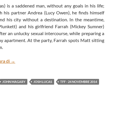
s) is a saddened man, without any goals in his life;
ith his partner Andrea (Lucy Owen), he finds himself
d his city without a destination. In the meantime,
lunkett) and his girlfriend Farrah (Mickey Sumner)
fter an unlucky sexual intercourse, while preparing a
iny apartment. At the party, Farrah spots Matt sitting
m.
THE MEND: A SHARP COMEDY, READY TO TURN INTO 
ura di
→
JOHN MAGARY
JOSH LUCAS
TFF - 24 NOVEMBRE 2014