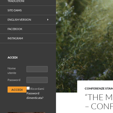
TRADUZIONI
SITO DAMS
ENGLISH VERSION
FACEBOOK
INSTAGRAM
ACCEDI
Nome
utente
Password
CONFERENZE STA
Ricordami
Password
“THE 
dimenticata?
– CON