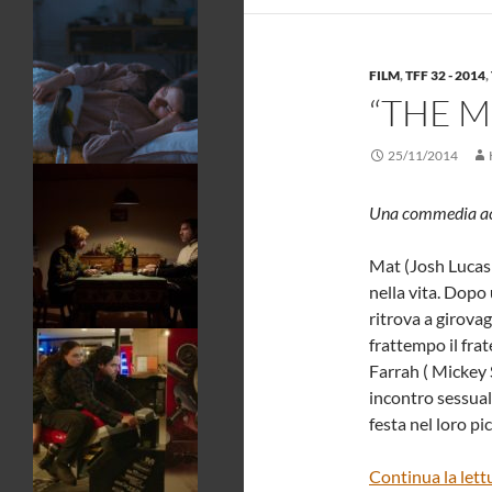
FILM
,
TFF 32 - 2014
,
“THE 
25/11/2014
Una commedia aci
Mat (Josh Lucas 
nella vita. Dopo
ritrova a girovag
frattempo il frat
Farrah ( Mickey
incontro sessua
festa nel loro p
Continua la lett