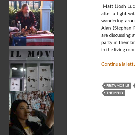
Matt (Josh Luca
after a fight w
wandering aroun
Alan (Stephan P
are discussing a
party in their t
in the living roo
Continua la lett
FESTA MOBILE
THE MEND