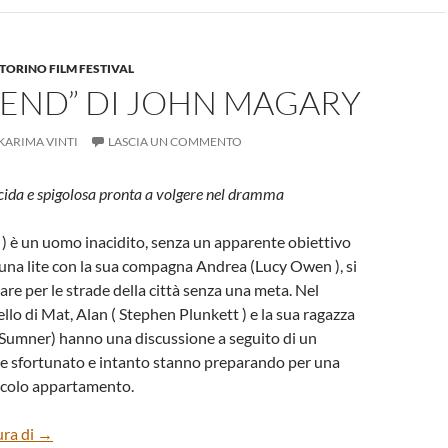
TORINO FILM FESTIVAL
MEND” DI JOHN MAGARY
KARIMA VINTI
LASCIA UN COMMENTO
da e spigolosa pronta a volgere nel dramma
) è un uomo inacidito, senza un apparente obiettivo
 una lite con la sua compagna Andrea (Lucy Owen ), si
are per le strade della città senza una meta. Nel
ello di Mat, Alan ( Stephen Plunkett ) e la sua ragazza
 Sumner) hanno una discussione a seguito di un
le sfortunato e intanto stanno preparando per una
iccolo appartamento.
“The Mend” di John Magary
ura di
→