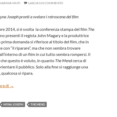
KARIMA VINTI
LASCIA UN COMMENTO
a Joseph pronti a svelare i retroscena del film
e 2014, si è svolta la conferenza stampa del film
The
rano presenti il regista John Magary e la produttrice
rima domanda si riferisce al titolo del film, che in
ce con “il riparare”, ma che non sembra trovare
l’interno di un film in cui tutto sembra rompersi. Il
 che questo è voluto, in quanto
The Mend
cerca di
rientare il pubblico. Solo alla fine si raggiunge una
, qualcosa si ripara.
“The Mend” di John Magary – Conferenza stampa
ura di
→
MYNA JOSEPH
THE MEND