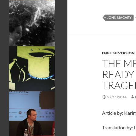
JOHN MAGARY
ENGLISH VERSION
,
THE M
READY 
TRAGE
27/11/2014
Article by: Kari
Translation by: 