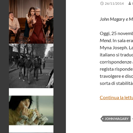
26/11/2014
John Magary e Myn
Oggi, 25 novembr
Mend
. In sala e
Myna Joseph. La p
italiano si tradu
corrispondenze al
regista risponde
travolgere e diso
sorta di stabilità
Continua la lett
JOHN MAGARY