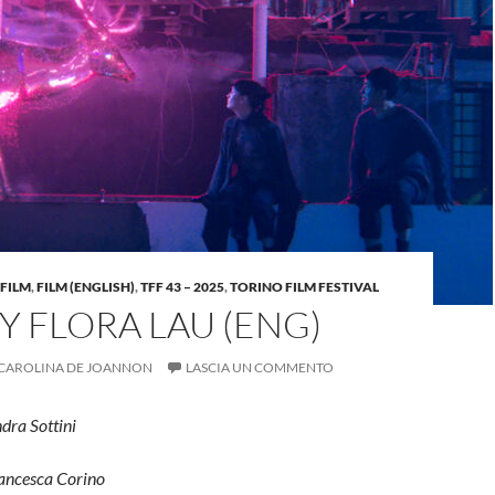
FILM
,
FILM (ENGLISH)
,
TFF 43 – 2025
,
TORINO FILM FESTIVAL
BY FLORA LAU (ENG)
CAROLINA DE JOANNON
LASCIA UN COMMENTO
ndra Sottini
rancesca Corino