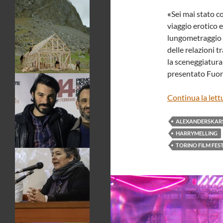
«
Sei mai stato c
viaggio erotico 
lungometraggio d
delle relazioni 
la sceneggiatura
presentato Fuor
Continua la lett
ALEXANDERSKAR
HARRYMELLING
TORINO FILM FES