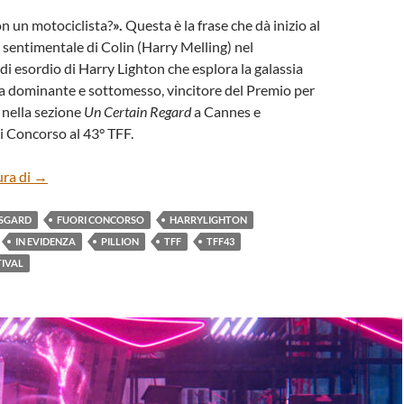
on un motociclista?
».
Questa è la frase che dà inizio al
e sentimentale di Colin (Harry Melling) nel
i esordio di Harry Lighton che esplora la galassia
tra dominante e sottomesso, vincitore del Premio per
 nella sezione
Un Certain Regard
a Cannes e
i Concorso al 43° TFF.
“PILLION” DI HARRY LIGHTON
ura di
→
SGARD
FUORI CONCORSO
HARRYLIGHTON
IN EVIDENZA
PILLION
TFF
TFF43
TIVAL