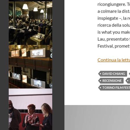
ricongiungere. T
a colmare la dis
inspiegate –, la 
ricerca della sol
is what you make
Lau, presentato 
Festival, promet
Continua la lett
DAVID CHIANG
RECENSIONE
TORINO FILM FES