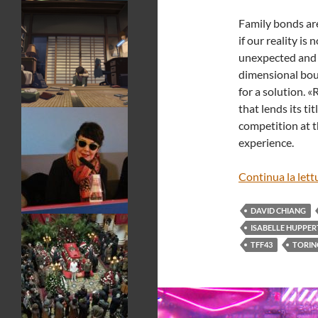
Family bonds are
if our reality is
unexpected and s
dimensional boun
for a solution. «
that lends its ti
competition at t
experience.
Continua la lett
DAVID CHIANG
ISABELLE HUPPER
TFF43
TORIN