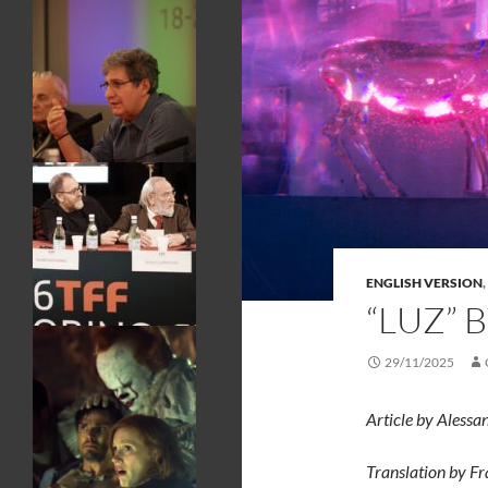
ENGLISH VERSION
,
“LUZ” 
29/11/2025
Article by Alessa
Translation by F