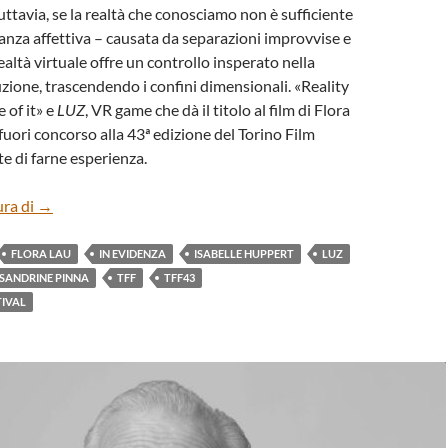
uttavia, se la realtà che conosciamo non è sufficiente
tanza affettiva – causata da separazioni improvvise e
realtà virtuale offre un controllo insperato nella
uzione, trascendendo i confini dimensionali. «Reality
 of it» e
LUZ
, VR game che dà il titolo al film di Flora
fuori concorso alla 43ª edizione del Torino Film
te di farne esperienza.
“LUZ” DI FLORA LAU
ura di
→
FLORA LAU
IN EVIDENZA
ISABELLE HUPPERT
LUZ
SANDRINE PINNA
TFF
TFF43
TIVAL