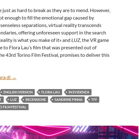
 just as hard to break as they are to mend. However,
 not enough to fill the emotional gap caused by
enseless separations, virtual reality transcends
daries, offering unforeseen support in the search
Reality is what you make of it» and
LUZ,
the VR game
tle to Flora Lau’s film that was presented out of
he 43rd Torino Film Festival, promises to deliver this
“LUZ” BY FLORA LAU (ENG)
ura di
→
ENGLISH VERSION
FLORA LAU
IN EVIDENZA
T
LUZ
RECENSIONE
SANDRINE PINNA
TFF
O FILM FESTIVAL