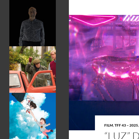
FILM
,
TFF 43 – 2025
“LUZ” 