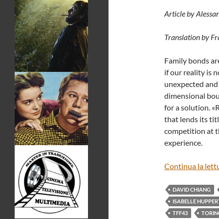
Article by Alessa
Translation by F
Family bonds are
if our reality is
unexpected and s
dimensional boun
for a solution. «
that lends its ti
competition at t
experience.
Continua la lett
DAVID CHIANG
ISABELLE HUPPER
TFF43
TORIN