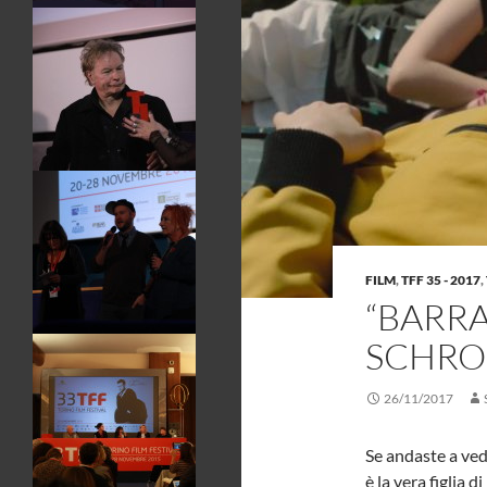
FILM
,
TFF 35 - 2017
,
“BARRA
SCHRO
26/11/2017
Se andaste a ve
è la vera figlia 