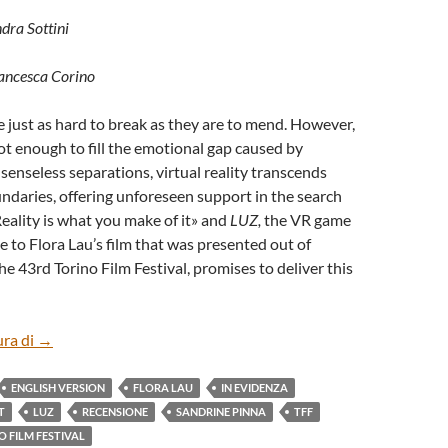
ndra Sottini
rancesca Corino
 just as hard to break as they are to mend. However,
 not enough to fill the emotional gap caused by
enseless separations, virtual reality transcends
daries, offering unforeseen support in the search
Reality is what you make of it» and
LUZ,
the VR game
tle to Flora Lau’s film that was presented out of
he 43rd Torino Film Festival, promises to deliver this
“LUZ” BY FLORA LAU (ENG)
ura di
→
ENGLISH VERSION
FLORA LAU
IN EVIDENZA
T
LUZ
RECENSIONE
SANDRINE PINNA
TFF
O FILM FESTIVAL