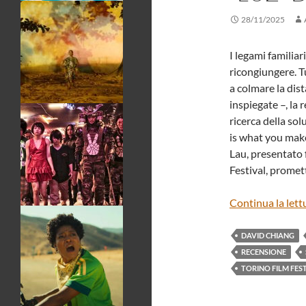
28/11/2025
I legami familiar
ricongiungere. T
a colmare la dis
inspiegate –, la 
ricerca della sol
is what you make
Lau, presentato 
Festival, promet
Continua la lett
DAVID CHIANG
RECENSIONE
TORINO FILM FES