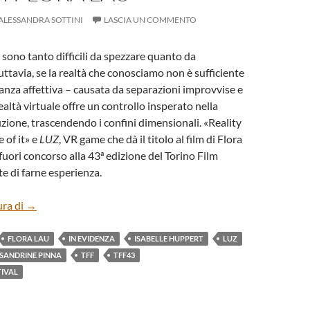
ALESSANDRA SOTTINI
LASCIA UN COMMENTO
i sono tanto difficili da spezzare quanto da
uttavia, se la realtà che conosciamo non è sufficiente
tanza affettiva – causata da separazioni improvvise e
realtà virtuale offre un controllo insperato nella
uzione, trascendendo i confini dimensionali. «Reality
 of it» e
LUZ
, VR game che dà il titolo al film di Flora
fuori concorso alla 43ª edizione del Torino Film
te di farne esperienza.
“LUZ” DI FLORA LAU
ura di
→
FLORA LAU
IN EVIDENZA
ISABELLE HUPPERT
LUZ
SANDRINE PINNA
TFF
TFF43
TIVAL