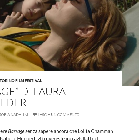
TORINO FILM FESTIVAL
GE” DI LAURA
EDER
SOFIA NADALINI
LASCIA UN COMMENTO
dere
Barrage
senza sapere ancora che Lolita Chammah
di Isabelle Huppert, vi trovereste meravigliati nel