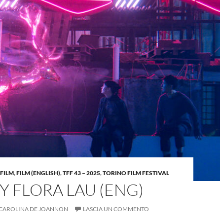
FILM
,
FILM (ENGLISH)
,
TFF 43 – 2025
,
TORINO FILM FESTIVAL
BY FLORA LAU (ENG)
CAROLINA DE JOANNON
LASCIA UN COMMENTO