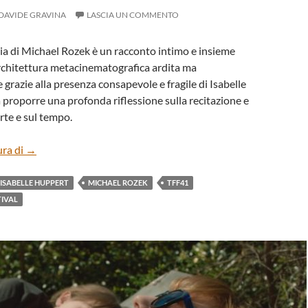
DAVIDE GRAVINA
LASCIA UN COMMENTO
egia di Michael Rozek è un racconto intimo e insieme
rchitettura metacinematografica ardita ma
 grazie alla presenza consapevole e fragile di Isabelle
 proporre una profonda riflessione sulla recitazione e
arte e sul tempo.
“MARIANNE” DI MICHAEL ROZEK
ura di
→
ISABELLE HUPPERT
MICHAEL ROZEK
TFF41
TIVAL