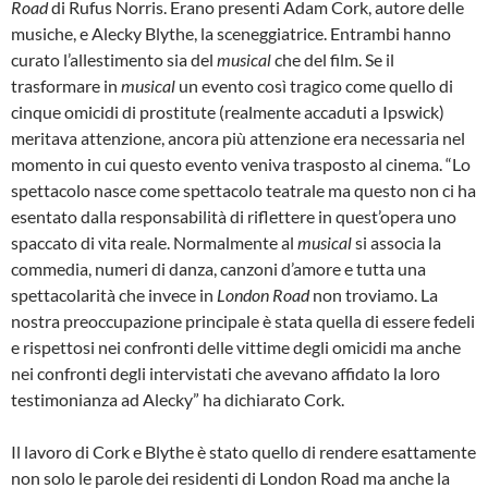
Road
di Rufus Norris. Erano presenti Adam Cork, autore delle
musiche, e Alecky Blythe, la sceneggiatrice. Entrambi hanno
curato l’allestimento sia del
musical
che del film. Se il
trasformare in
musical
un evento così tragico come quello di
cinque omicidi di prostitute (realmente accaduti a Ipswick)
meritava attenzione, ancora più attenzione era necessaria nel
momento in cui questo evento veniva trasposto al cinema. “Lo
spettacolo nasce come spettacolo teatrale ma questo non ci ha
esentato dalla responsabilità di riflettere in quest’opera uno
spaccato di vita reale. Normalmente al
musical
si associa la
commedia, numeri di danza, canzoni d’amore e tutta una
spettacolarità che invece in
London Road
non troviamo. La
nostra preoccupazione principale è stata quella di essere fedeli
e rispettosi nei confronti delle vittime degli omicidi ma anche
nei confronti degli intervistati che avevano affidato la loro
testimonianza ad Alecky” ha dichiarato Cork.
Il lavoro di Cork e Blythe è stato quello di rendere esattamente
non solo le parole dei residenti di London Road ma anche la