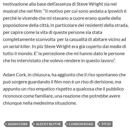
motivazione alla base dell’assenza di Steve Wright sia nel
musical
che nel film: “Il motivo per cui sono andata a Ipswich è
perché le vicende che mi stavano a cuore erano quelle della
popolazione della città, in particolare dei residenti della strada,
per capire come la vita di queste persone sia stata
completamente sconvolta per la casualità di abitare vicino ad
un
serial killer
. In più Steve Wright era già coperto dai
media
di
tutto il mondo. E’ la percezione che mi hanno dato le persone
che ho intervistato che volevo rendere in questo lavoro”.
Adam Cork, in chiusura, ha aggiunto che il riso spontaneo che
può sorgere guardando il film non è un riso di derisione, ma
appunto un riso empatico rispetto a qualcosa che il pubblico
riconosce come familiare, una reazione che potrebbe avere
chiunque nella medesima situazione.
ADAM CORK
ALECKY BLYTHE
LONDON ROAD
TFF33