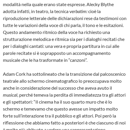
modalità nella quale erano state espresse. Alecky Blythe
adotta infatti, in teatro, la tecnica v
erbatim:
cioè la
riproduzione letterale delle dichiarazioni rese da testimoni con
tutte le variazioni della voce di chi parla, il tono e le esitazioni.
Questo andamento ritmico della voce ha richiesto una
strutturazione melodica e ritmica sia per i dialoghi recitati che
per i dialoghi cantati: una vera e propria partitura in cui alle
parole recitate si è soprapposto un accompagnamento
musicale che le ha trasformate in “canzoni”.
Adam Cork ha sottolineato che la transizione dal palcoscenico
teatrale allo schermo cinematografico lo preoccupava molto
anche in considerazione del successo che aveva avuto il
musical,
perché temeva la perdita di immediatezza tra gli attori
e gli spettatori: “Il cinema ha il suo quarto muro che è lo
schermo e temevamo che questo avesse un impatto molto
forte sull’interazione tra il pubblico e gli attori. Poi però la
riflessione che abbiamo fatto a posteriori è che ciascuno di noi
è molto più abituato a vedere una rappresentazione