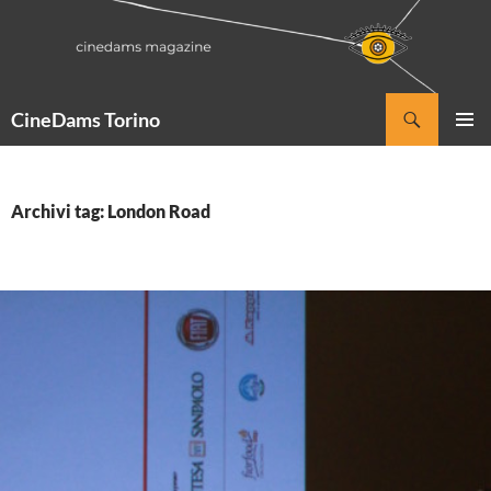
Vai
al
contenuto
Cerca
CineDams Torino
MENU
PRINCI
Archivi tag: London Road