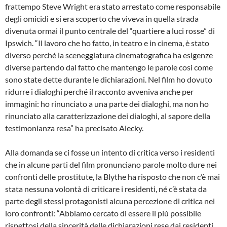
frattempo Steve Wright era stato arrestato come responsabile
degli omicidi e si era scoperto che viveva in quella strada
divenuta ormai il punto centrale del “quartiere a luci rosse” di
Ipswich. “Il lavoro che ho fatto, in teatro e in cinema, è stato
diverso perché la sceneggiatura cinematografica ha esigenze
diverse partendo dal fatto che mantengo le parole cosi come
sono state dette durante le dichiarazioni. Nel film ho dovuto
ridurre i dialoghi perché il racconto avveniva anche per
immagini: ho rinunciato a una parte dei dialoghi, ma non ho
rinunciato alla caratterizzazione dei dialoghi, al sapore della
testimonianza resa” ha precisato Alecky.
Alla domanda se ci fosse un intento di critica verso i residenti
che in alcune parti del film pronunciano parole molto dure nei
confronti delle prostitute, la Blythe ha risposto che non c’è mai
stata nessuna volontà di criticare i residenti, né c’è stata da
parte degli stessi protagonisti alcuna percezione di critica nei
loro confronti: “Abbiamo cercato di essere il più possibile
rispettosi della sincerità delle dichiarazioni rese dai residenti.