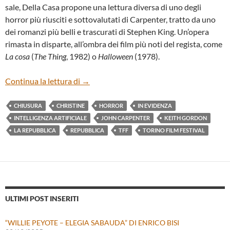
sale, Della Casa propone una lettura diversa di uno degli
horror più riusciti e sottovalutati di Carpenter, tratto da uno
dei romanzi più belli e trascurati di Stephen King. Un’opera
rimasta in disparte, all’ombra dei film più noti del regista, come
La cosa
(
The Thing
, 1982) o
Halloween
(1978).
“CHRISTINE – LA MACCHINA INFERNA
Continua la lettura di
→
CHIUSURA
CHRISTINE
HORROR
IN EVIDENZA
INTELLIGENZA ARTIFICIALE
JOHN CARPENTER
KEITH GORDON
LA REPUBBLICA
REPUBBLICA
TFF
TORINO FILM FESTIVAL
ULTIMI POST INSERITI
“WILLIE PEYOTE – ELEGIA SABAUDA” DI ENRICO BISI