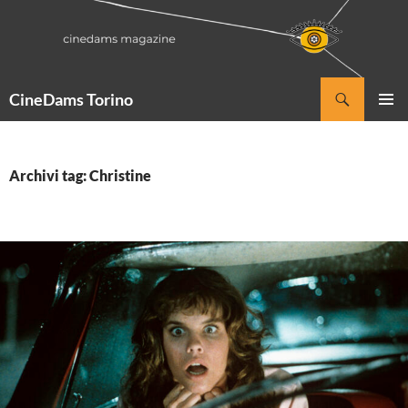
Vai
al
contenuto
Cerca
CineDams Torino
MENU
PRINCI
Archivi tag: Christine