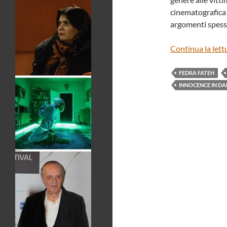
cinematografica 
argomenti spesso
Continua la lett
FEDRA FATEH
INNOCENCE IN D