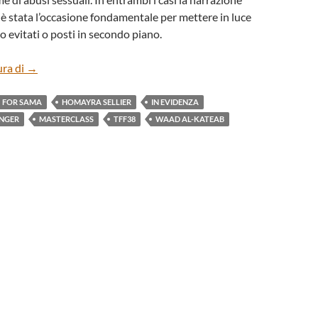
è stata l’occasione fondamentale per mettere in luce
 evitati o posti in secondo piano.
MASTERCLASS WOMEN IN CINEMA: LE VOCI IN EVOLU
ura di
→
FOR SAMA
HOMAYRA SELLIER
IN EVIDENZA
ANGER
MASTERCLASS
TFF38
WAAD AL-KATEAB