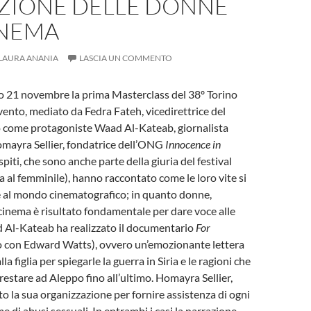
ZIONE DELLE DONNE
INEMA
LAURA ANANIA
LASCIA UN COMMENTO
to 21 novembre la prima Masterclass del 38º Torino
evento, mediato da Fedra Fateh, vicedirettrice del
to come protagoniste Waad Al-Kateab, giornalista
mayra Sellier, fondatrice dell’ONG
Innocence in
spiti, che sono anche parte della giuria del festival
a al femminile), hanno raccontato come le loro vite si
e al mondo cinematografico; in quanto donne,
l cinema è risultato fondamentale per dare voce alle
d Al-Kateab ha realizzato il documentario
For
o con Edward Watts), ovvero un’emozionante lettera
la figlia per spiegarle la guerra in Siria e le ragioni che
restare ad Aleppo fino all’ultimo. Homayra Sellier,
to la sua organizzazione per fornire assistenza di ogni
me di abusi sessuali. In entrambi i casi la narrazione