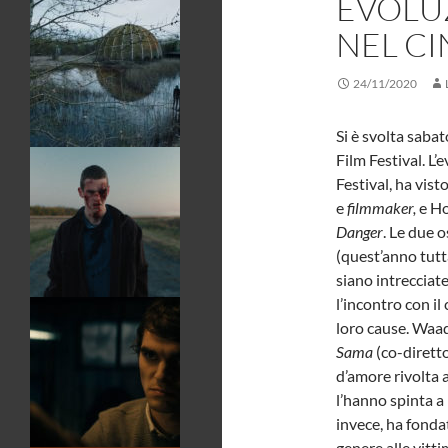
EVOLU
NEL C
24/11/2020
Si è svolta saba
Film Festival. L’
Festival, ha vis
e
filmmaker,
e Ho
Danger
. Le due o
(quest’anno tutt
siano intrecciat
l’incontro con i
loro cause. Waa
Sama
(co-dirett
d’amore rivolta al
l’hanno spinta a 
invece, ha fonda
genere alle vitti