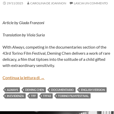
29/11/2025
CAROLINA DE JOANNON
LASCIA UN COMMENTO
Article by Giada Franzoni
Translation by Viola Suria
With
Always
, competing in the documentaries section of the
43rd Torino Film Festival, Deming Chen delivers a work of rare
delicacy, a film that tiptoes into the solitude of a child gifted
with extraordinary sensitivity.
“ALWAYS” BY DEMING CHEN (ENG)
Continua la lettura di
→
ALWAYS
DEMING CHEN
DOCUMENTARIO
ENGLISH VERSION
IN EVIDENZA
TFF
TFF43
TORINO FILM FESTIVAL