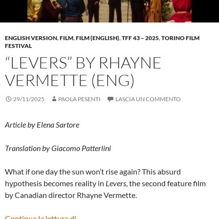
ENGLISH VERSION
,
FILM
,
FILM (ENGLISH)
,
TFF 43 – 2025
,
TORINO FILM
FESTIVAL
“LEVERS” BY RHAYNE
VERMETTE (ENG)
29/11/2025
PAOLA PESENTI
LASCIA UN COMMENTO
Article by Elena Sartore
Translation by Giacomo Patterlini
What if one day the sun won’t rise again? This absurd
hypothesis becomes reality in
Levers
, the second feature film
by Canadian director Rhayne Vermette.
“LEVERS” BY RHAYNE VERMETTE (ENG)
Continua la lettura di
→