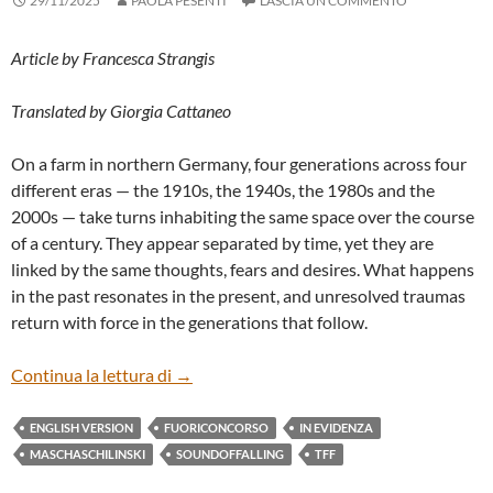
29/11/2025
PAOLA PESENTI
LASCIA UN COMMENTO
Article by Francesca Strangis
Translated by Giorgia Cattaneo
On a farm in northern Germany, four generations across four
different eras — the 1910s, the 1940s, the 1980s and the
2000s — take turns inhabiting the same space over the course
of a century. They appear separated by time, yet they are
linked by the same thoughts, fears and desires. What happens
in the past resonates in the present, and unresolved traumas
return with force in the generations that follow.
“SOUND OF FALLING” BY MASCHA SCHI
Continua la lettura di
→
ENGLISH VERSION
FUORICONCORSO
IN EVIDENZA
MASCHASCHILINSKI
SOUNDOFFALLING
TFF