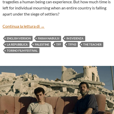
tragedies a human being can experience. But how much time is
left for individual mourning when an entire country is falling
apart under the siege of settlers?
“THE TEACHER” BY FARAH NABULSI (E
Continua la lettura di
→
ENGLISH VERSION
FARAH NABULSI
IN EVIDENZA
LA REPUBBLICA
PALESTINE
TFF
TFF43
THE TEACHER
TORINO FILM FESTIVAL