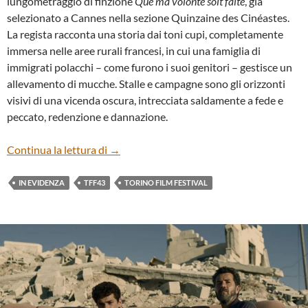
lungometraggio di finzione
Que ma volonté soit faite
, già
selezionato a Cannes nella sezione Quinzaine des Cinéastes.
La regista racconta una storia dai toni cupi, completamente
immersa nelle aree rurali francesi, in cui una famiglia di
immigrati polacchi – come furono i suoi genitori – gestisce un
allevamento di mucche. Stalle e campagne sono gli orizzonti
visivi di una vicenda oscura, intrecciata saldamente a fede e
peccato, redenzione e dannazione.
“QUE MA VOLONTÉ SOIT FAITE” DI JU
Continua la lettura di
→
IN EVIDENZA
TFF43
TORINO FILM FESTIVAL