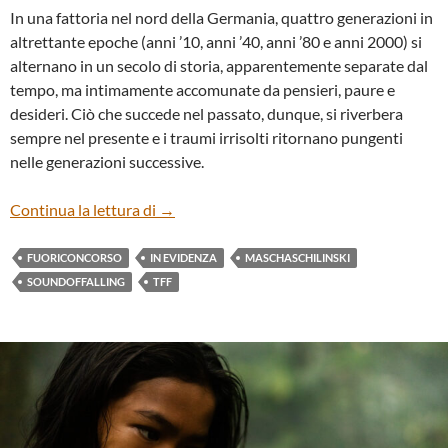
In una fattoria nel nord della Germania, quattro generazioni in
altrettante epoche (anni ’10, anni ’40, anni ’80 e anni 2000) si
alternano in un secolo di storia, apparentemente separate dal
tempo, ma intimamente accomunate da pensieri, paure e
desideri. Ciò che succede nel passato, dunque, si riverbera
sempre nel presente e i traumi irrisolti ritornano pungenti
nelle generazioni successive.
“SOUND OF FALLING” DI MASCHA SCHI
Continua la lettura di
→
FUORICONCORSO
IN EVIDENZA
MASCHASCHILINSKI
SOUNDOFFALLING
TFF