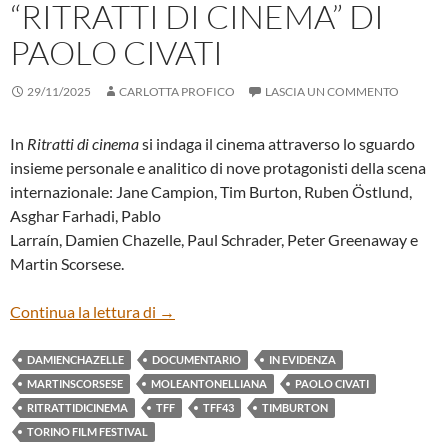
“RITRATTI DI CINEMA” DI
PAOLO CIVATI
29/11/2025
CARLOTTA PROFICO
LASCIA UN COMMENTO
In
Ritratti di cinema
si indaga il cinema attraverso lo sguardo
insieme personale e analitico di nove protagonisti della scena
internazionale: Jane Campion, Tim Burton, Ruben Östlund,
Asghar Farhadi, Pablo
Larraín, Damien Chazelle, Paul Schrader, Peter Greenaway e
Martin Scorsese.
“RITRATTI DI CINEMA” DI PAOLO CIVAT
Continua la lettura di
→
DAMIENCHAZELLE
DOCUMENTARIO
IN EVIDENZA
MARTINSCORSESE
MOLEANTONELLIANA
PAOLO CIVATI
RITRATTIDICINEMA
TFF
TFF43
TIMBURTON
TORINO FILM FESTIVAL