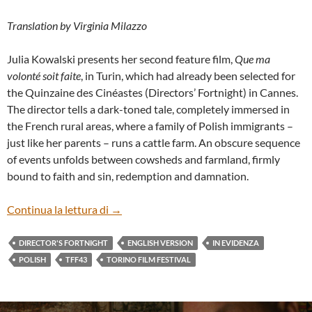
Translation by Virginia Milazzo
Julia Kowalski presents her second feature film,
Que ma
volonté soit faite
, in Turin, which had already been selected for
the Quinzaine des Cinéastes (Directors’ Fortnight) in Cannes.
The director tells a dark-toned tale, completely immersed in
the French rural areas, where a family of Polish immigrants –
just like her parents – runs a cattle farm. An obscure sequence
of events unfolds between cowsheds and farmland, firmly
bound to faith and sin, redemption and damnation.
“QUE MA VOLONTÉ SOIT FAITE” BY JUL
Continua la lettura di
→
DIRECTOR'S FORTNIGHT
ENGLISH VERSION
IN EVIDENZA
POLISH
TFF43
TORINO FILM FESTIVAL