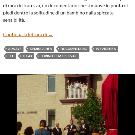
di rara delicatezza, un documentario che si muove in punta di
piedi dentro la solitudine di un bambino dalla spiccata
sensibilità.
“ALWAYS” DI DEMING CHEN
Continua la lettura di
→
ALWAYS
DEMING CHEN
DOCUMENTARIO
IN EVIDENZA
TFF
TFF43
TORINO FILM FESTIVAL