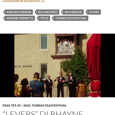
ENGLISH VERSION
IN CONCORSO
IN EVIDENZA
LEVERS
RHAYNE VERMETTE
TFF43
TORINO FILM FESTIVAL
FILM
,
TFF 43 – 2025
,
TORINO FILM FESTIVAL
“LEVERS” DI RHAYNE