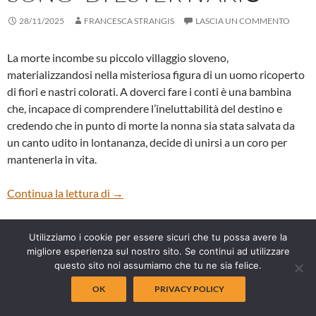
28/11/2025
FRANCESCA STRANGIS
LASCIA UN COMMENTO
La morte incombe su piccolo villaggio sloveno,
materializzandosi nella misteriosa figura di un uomo ricoperto
di fiori e nastri colorati. A doverci fare i conti è una bambina
che, incapace di comprendere l’ineluttabilità del destino e
credendo che in punto di morte la nonna sia stata salvata da
un canto udito in lontananza, decide di unirsi a un coro per
mantenerla in vita.
“IDA WHO SANG SO BADLY EVEN THE D
Continua la lettura di
→
CONCORSO LUNGOMETRAGGI
ESTERIVAKIC
Utilizziamo i cookie per essere sicuri che tu possa avere la
IDAWHOSANGSOBADLYEVENTHEDEADROSEUPANDJOINEDHERINASONG
migliore esperienza sul nostro sito. Se continui ad utilizzare
IN EVIDENZA
TFF
questo sito noi assumiamo che tu ne sia felice.
OK
PRIVACY POLICY