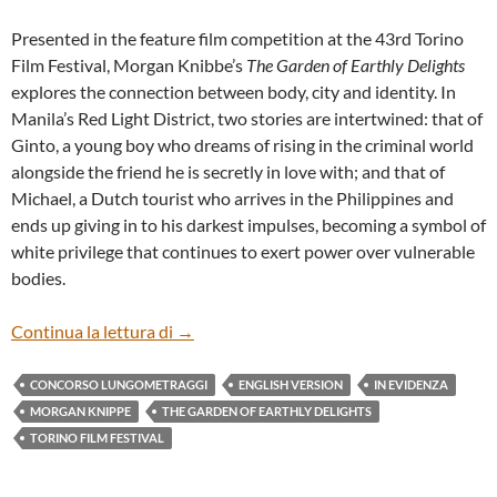
Presented in the feature film competition at the 43rd Torino
Film Festival, Morgan Knibbe’s
The Garden of Earthly Delights
explores the connection between body, city and identity. In
Manila’s Red Light District, two stories are intertwined: that of
Ginto, a young boy who dreams of rising in the criminal world
alongside the friend he is secretly in love with; and that of
Michael, a Dutch tourist who arrives in the Philippines and
ends up giving in to his darkest impulses, becoming a symbol of
white privilege that continues to exert power over vulnerable
bodies.
“THE GARDEN OF EARTHLY DELIGHTS”
Continua la lettura di
→
CONCORSO LUNGOMETRAGGI
ENGLISH VERSION
IN EVIDENZA
MORGAN KNIPPE
THE GARDEN OF EARTHLY DELIGHTS
TORINO FILM FESTIVAL