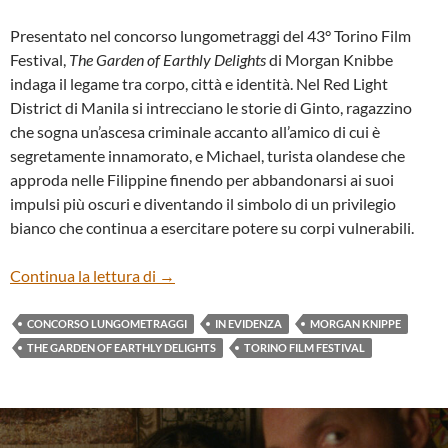
Presentato nel concorso lungometraggi del 43° Torino Film
Festival,
The Garden of Earthly Delights
di Morgan Knibbe
indaga il legame tra corpo, città e identità. Nel Red Light
District di Manila si intrecciano le storie di Ginto, ragazzino
che sogna un’ascesa criminale accanto all’amico di cui è
segretamente innamorato, e Michael, turista olandese che
approda nelle Filippine finendo per abbandonarsi ai suoi
impulsi più oscuri e diventando il simbolo di un privilegio
bianco che continua a esercitare potere su corpi vulnerabili.
“THE GARDEN OF EARTHLY DELIGHTS”
Continua la lettura di
→
CONCORSO LUNGOMETRAGGI
IN EVIDENZA
MORGAN KNIPPE
THE GARDEN OF EARTHLY DELIGHTS
TORINO FILM FESTIVAL