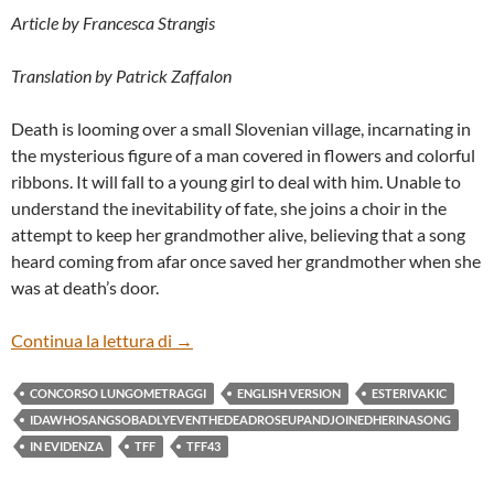
Article by Francesca Strangis
Translation by Patrick Zaffalon
Death is looming over a small Slovenian village, incarnating in
the mysterious figure of a man covered in flowers and colorful
ribbons. It will fall to a young girl to deal with him. Unable to
understand the inevitability of fate, she joins a choir in the
attempt to keep her grandmother alive, believing that a song
heard coming from afar once saved her grandmother when she
was at death’s door.
“IDA WHO SANG SO BADLY EVEN THE D
Continua la lettura di
→
CONCORSO LUNGOMETRAGGI
ENGLISH VERSION
ESTERIVAKIC
IDAWHOSANGSOBADLYEVENTHEDEADROSEUPANDJOINEDHERINASONG
IN EVIDENZA
TFF
TFF43