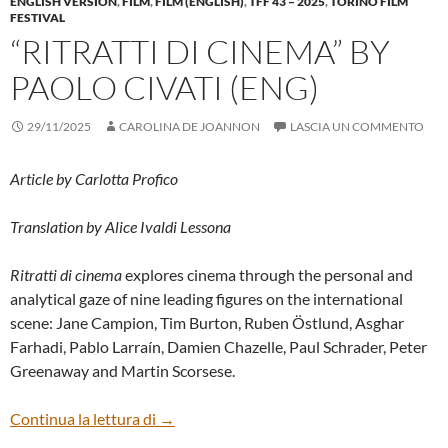
ENGLISH VERSION
,
FILM
,
FILM (ENGLISH)
,
TFF 43 – 2025
,
TORINO FILM
FESTIVAL
“RITRATTI DI CINEMA” BY
PAOLO CIVATI (ENG)
29/11/2025
CAROLINA DE JOANNON
LASCIA UN COMMENTO
Article by Carlotta Profico
Translation by Alice Ivaldi Lessona
Ritratti di cinema
explores cinema through the personal and
analytical gaze of nine leading figures on the international
scene: Jane Campion, Tim Burton, Ruben Östlund, Asghar
Farhadi, Pablo Larraín, Damien Chazelle, Paul Schrader, Peter
Greenaway and Martin Scorsese.
“RITRATTI DI CINEMA” BY PAOLO CIVAT
Continua la lettura di
→