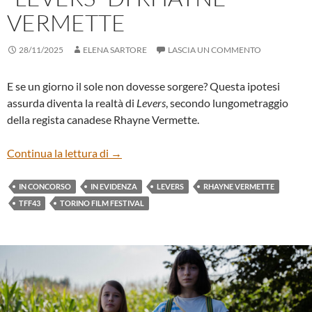
VERMETTE
28/11/2025
ELENA SARTORE
LASCIA UN COMMENTO
E se un giorno il sole non dovesse sorgere? Questa ipotesi
assurda diventa la realtà di
Levers
, secondo lungometraggio
della regista canadese Rhayne Vermette.
“LEVERS” DI RHAYNE VERMETTE
Continua la lettura di
→
IN CONCORSO
IN EVIDENZA
LEVERS
RHAYNE VERMETTE
TFF43
TORINO FILM FESTIVAL