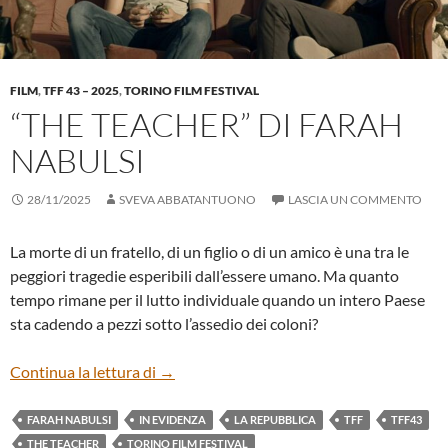
FILM
,
TFF 43 – 2025
,
TORINO FILM FESTIVAL
“THE TEACHER” DI FARAH
NABULSI
28/11/2025
SVEVA ABBATANTUONO
LASCIA UN COMMENTO
La morte di un fratello, di un figlio o di un amico è una tra le
peggiori tragedie esperibili dall’essere umano. Ma quanto
tempo rimane per il lutto individuale quando un intero Paese
sta cadendo a pezzi sotto l’assedio dei coloni?
“THE TEACHER” DI FARAH NABULSI
Continua la lettura di
→
FARAH NABULSI
IN EVIDENZA
LA REPUBBLICA
TFF
TFF43
THE TEACHER
TORINO FILM FESTIVAL