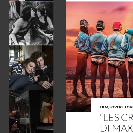
FILM
,
LOVERS
,
LOVE
“LES C
DI MAX