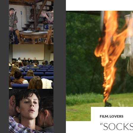
FILM
,
LOVERS
“SOCKS