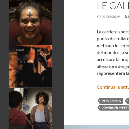
LE GAL
01/05/2019
La carriera spor
punto di crollar
mettono in serio
del mondo. La su
accettare la pro
allenatore dei
ga
rappresenterà la
Continua la lett
IN EVIDENZA
LOVERS FILM FES