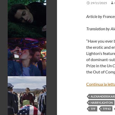
29/11/2025
Article by Franc
Translation by A
“Have you ever b
the erotic and e
Lighton’s feature
of dominant-sub
Prize in the
Un C
the Out of Compe
Continua la lett
ALEXANDERSKAR
HARRYLIGHTON
TFF
TFF43