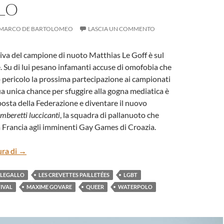
LO
MARCO DE BARTOLOMEO
LASCIA UN COMMENTO
tiva del campione di nuoto Matthias Le Goff è sul
e. Su di lui pesano infamanti accuse di omofobia che
 pericolo la prossima partecipazione ai campionati
a unica chance per sfuggire alla gogna mediatica è
posta della Federazione e diventare il nuovo
mberetti luccicanti
, la squadra di pallanuoto che
 Francia agli imminenti Gay Games di Croazia.
“LES CREVETTES PAILLETÉES” DI MAXIME GOVARE E CÉ
ura di
→
LEGALLO
LES CREVETTES PAILLETÉES
LGBT
TIVAL
MAXIME GOVARE
QUEER
WATERPOLO