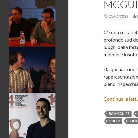
MCGUI
21/06/2021
C’è una certa re
profondo sud deg
luoghi dalla fort
midollo e insoff
Da qui partono i
rappresentazione
pieno, rispecchi
Continua la lett
BO MCGUIRE
QUEER
SOCKS