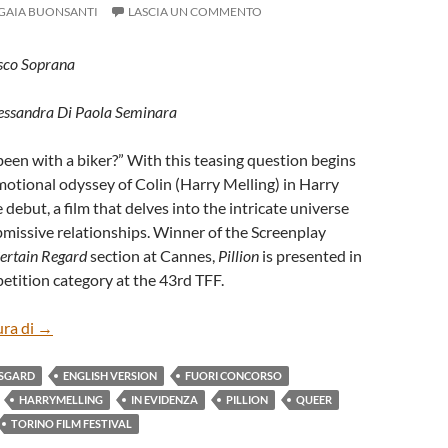
GAIA BUONSANTI
LASCIA UN COMMENTO
esco Soprana
lessandra Di Paola Seminara
een with a biker?” With this teasing question begins
motional odyssey of Colin (Harry Melling) in Harry
 debut, a film that delves into the intricate universe
missive relationships. Winner of the Screenplay
ertain Regard
section at Cannes,
Pillion
is presented in
tition category at the 43rd TFF.
“PILLION” BY HARRY LIGHTON (ENG)
ura di
→
SGARD
ENGLISH VERSION
FUORI CONCORSO
HARRYMELLING
IN EVIDENZA
PILLION
QUEER
TORINO FILM FESTIVAL