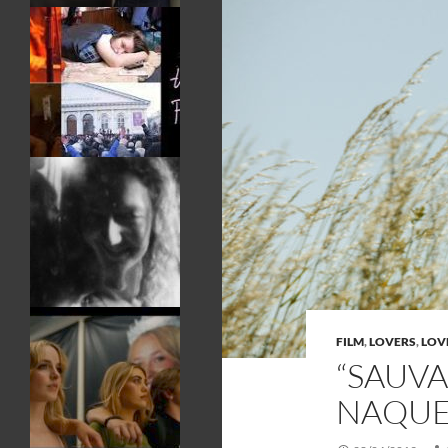
FILM
,
LOVERS
,
LOVE
“SAUVA
NAQU