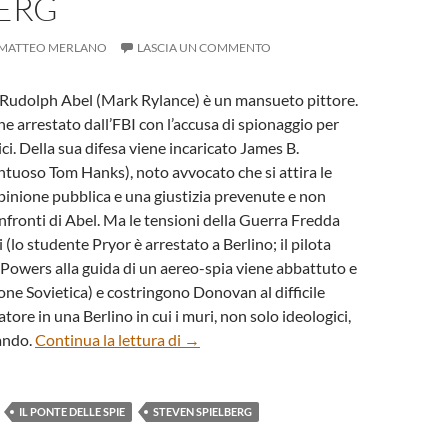
BERG
MATTEO MERLANO
LASCIA UN COMMENTO
 Rudolph Abel (Mark Rylance) è un mansueto pittore.
e arrestato dall’FBI con l’accusa di spionaggio per
ci. Della sua difesa viene incaricato James B.
tuoso Tom Hanks), noto avvocato che si attira le
opinione pubblica e una giustizia prevenute e non
onfronti di Abel. Ma le tensioni della Guerra Fredda
(lo studente Pryor è arrestato a Berlino; il pilota
owers alla guida di un aereo-spia viene abbattuto e
one Sovietica) e costringono Donovan al difficile
ore in una Berlino in cui i muri, non solo ideologici,
“Bridge of Spies” (“Il ponte delle spie”)
ando.
Continua la lettura di
→
IL PONTE DELLE SPIE
STEVEN SPIELBERG