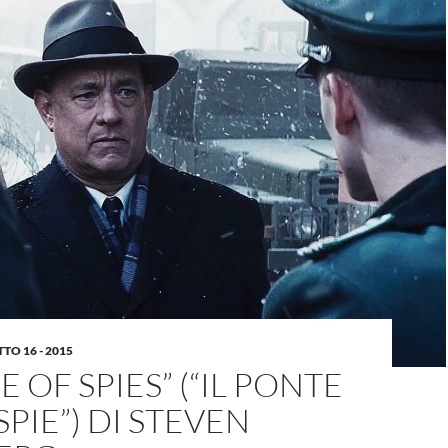
TO 16 - 2015
E OF SPIES” (“IL PONTE
SPIE”) DI STEVEN