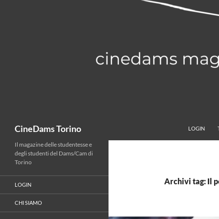
Vai
al
contenuto
Cerca
CineDams Torino
LOGIN
Il magazine delle studentesse e
degli studenti del Dams/Cam di
Torino
Archivi tag: Il 
LOGIN
CHI SIAMO