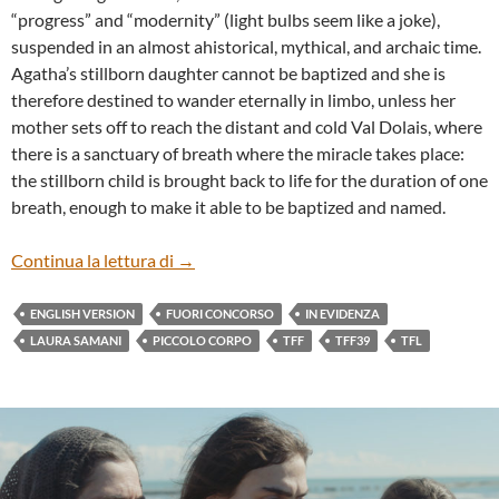
“progress” and “modernity” (light bulbs seem like a joke),
suspended in an almost ahistorical, mythical, and archaic time.
Agatha’s stillborn daughter cannot be baptized and she is
therefore destined to wander eternally in limbo, unless her
mother sets off to reach the distant and cold Val Dolais, where
there is a sanctuary of breath where the miracle takes place:
the stillborn child is brought back to life for the duration of one
breath, enough to make it able to be baptized and named.
“PICCOLO CORPO” BY LAURA SAMANI
Continua la lettura di
→
ENGLISH VERSION
FUORI CONCORSO
IN EVIDENZA
LAURA SAMANI
PICCOLO CORPO
TFF
TFF39
TFL