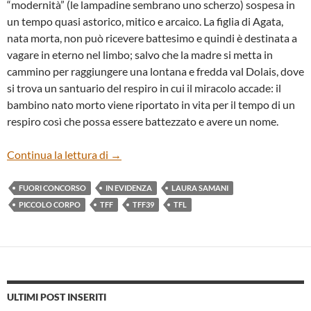
“modernità” (le lampadine sembrano uno scherzo) sospesa in
un tempo quasi astorico, mitico e arcaico. La figlia di Agata,
nata morta, non può ricevere battesimo e quindi è destinata a
vagare in eterno nel limbo; salvo che la madre si metta in
cammino per raggiungere una lontana e fredda val Dolais, dove
si trova un santuario del respiro in cui il miracolo accade: il
bambino nato morto viene riportato in vita per il tempo di un
respiro così che possa essere battezzato e avere un nome.
“PICCOLO CORPO” DI LAURA SAMANI
Continua la lettura di
→
FUORI CONCORSO
IN EVIDENZA
LAURA SAMANI
PICCOLO CORPO
TFF
TFF39
TFL
ULTIMI POST INSERITI