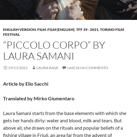
ENGLISH VERSION
,
FILM
,
FILM (ENGLISH)
,
TFF 39 - 2021
,
TORINO FILM
FESTIVAL
“PICCOLO CORPO” BY
LAURA SAMANI
29/11/2021
LAURA RASA
LASCIA UN COMMENTO
Article by Elio Sacchi
Translated by Mirko Giumentaro
Laura Samani starts from the base elements with which she
gets her hands dirty: water and blood, milk and tears. But
above all, she draws on the rituals and popular beliefs of a
fishing village in Friuli, an area far from the advent of