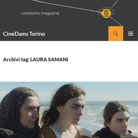
Vai
al
contenuto
Cerca
CineDams Torino
MENU
PRINCI
Archivi tag: LAURA SAMANI