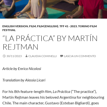
ENGLISH VERSION
,
FILM
,
FILM (ENGLISH)
,
TFF 41 - 2023
,
TORINO FILM
FESTIVAL
“LA PRÁCTICA” BY MARTÍN
REJTMAN
30/11/2023
CLAUDIA COMINELLI
LASCIA UN COMMENTO
Article by Enrico Nicolosi
Translation by Alessia Licari
For his 8th feature-length film,
La Práctica
(“The practice”),
Martín Rejtman leaves his beloved Argentina for neighbouring
Chile. The main character, Gustavo (Esteban Bigliardi), goes