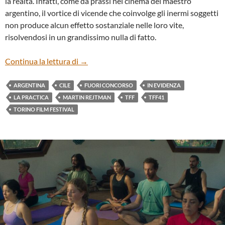
la realtà. Infatti, come da prassi nel cinema del maestro
argentino, il vortice di vicende che coinvolge gli inermi soggetti
non produce alcun effetto sostanziale nelle loro vite,
risolvendosi in un grandissimo nulla di fatto.
“LA PRÁCTICA” DI MARTÍN REJTMAN
Continua la lettura di
→
ARGENTINA
CILE
FUORI CONCORSO
IN EVIDENZA
LA PRACTICA
MARTIN REJTMAN
TFF
TFF41
TORINO FILM FESTIVAL