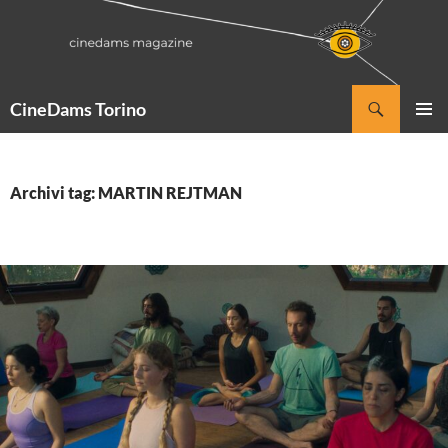
Vai
al
contenuto
Cerca
CineDams Torino
MENU
PRINCI
Archivi tag: MARTIN REJTMAN