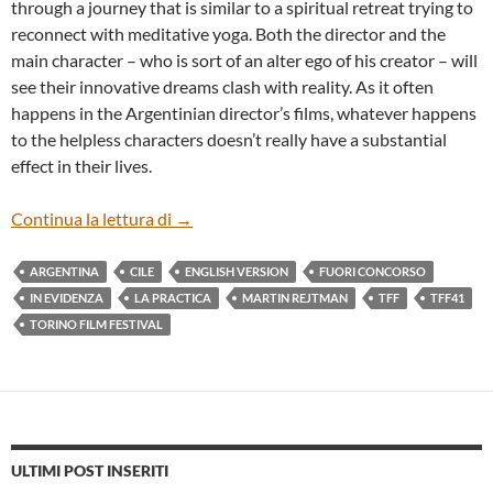
through a journey that is similar to a spiritual retreat trying to
reconnect with meditative yoga. Both the director and the
main character – who is sort of an alter ego of his creator – will
see their innovative dreams clash with reality. As it often
happens in the Argentinian director’s films, whatever happens
to the helpless characters doesn’t really have a substantial
effect in their lives.
“LA PRÁCTICA” BY MARTÍN REJTMAN
Continua la lettura di
→
ARGENTINA
CILE
ENGLISH VERSION
FUORI CONCORSO
IN EVIDENZA
LA PRACTICA
MARTIN REJTMAN
TFF
TFF41
TORINO FILM FESTIVAL
ULTIMI POST INSERITI