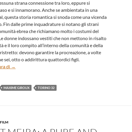
ssuna strana connessione tra loro, eppure si
caso e si innamorano. Anche se ambientata in una
l, questa storia romantica si snoda come una vicenda
o. Fin dalle prime inquadrature si notano gli strani
comunità ebrea che richiamano molto i costumi del
Le donne indossano vestiti che non mettono in risalto
tà e il loro compito all’interno della comunità e della
 ristretto: devono garantire la procreazione, a volte
sei, otto o addirittura quattordici figli.
“Felix et Meira” di Maxime Giroux
ura di
→
MAXIME GIROUX
TORINO 32
FILM