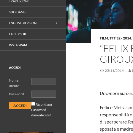
TRADUZIONI
SITO DAMS
ENGLISH VERSION
FACEBOOK
FILM
,
TFF 32 - 2014
,
“FELIX
INSTAGRAM
GIROU
ACCEDI
25/11/2014
Nome
utente
Un amore puro e 
Password
Ricordami
Felix e Meira son
Password
responsabilità e
dimenticata?
di sperperare l’
sposata e madre 