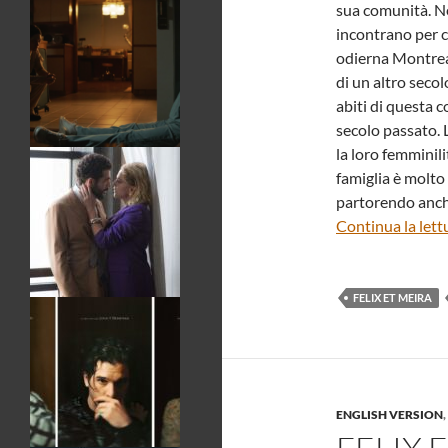
sua comunità. Ne
incontrano per 
odierna Montrea
di un altro secol
abiti di questa 
secolo passato. 
la loro femminili
famiglia è molto
partorendo anche 
Continua la lett
FELIX ET MEIRA
ENGLISH VERSION
,