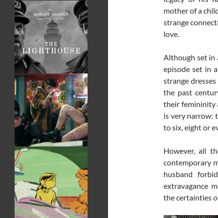
mother of a chil
strange connecti
love.
Although set in 
episode set in a
strange dresses 
the past centu
their femininity
is very narrow: 
to six, eight or 
However, all th
contemporary mus
husband forbid
extravagance ma
the certainties 