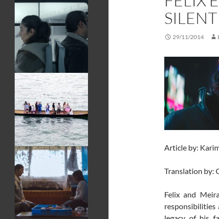
FELIX 
SILENT
29/11/2014
Article by: Kari
Translation by:
Felix and Meira
responsibilities
legacy of his 