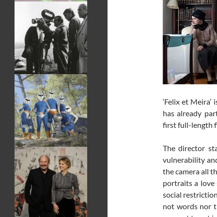
‘Felix et Meira’
has already part
first full-length 
The director st
vulnerability an
the camera all t
portraits a love
social restrictio
not words nor th