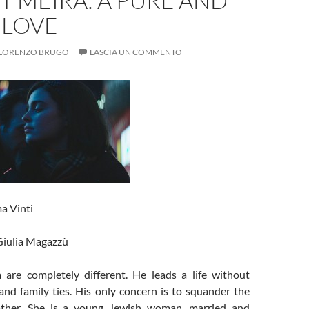
ET MEIRA: A PURE AND
 LOVE
LORENZO BRUGO
LASCIA UN COMMENTO
ma Vinti
 Giulia Magazzù
 are completely different. He leads a life without
 and family ties. His only concern is to squander the
father. She is a young Jewish woman, married and