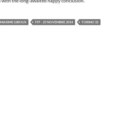
n with the long-awaited happy conclusion.
MAXIME GIROUX
TFF - 25 NOVEMBRE 2014
TORINO 32