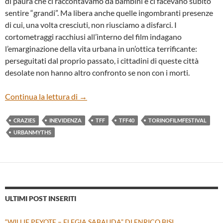
di paura che ci raccontavamo da bambini e ci facevano subito
sentire “grandi”. Ma libera anche quelle ingombranti presenze
di cui, una volta cresciuti, non riusciamo a disfarci. I
cortometraggi racchiusi all’interno del film indagano
l’emarginazione della vita urbana in un’ottica terrificante:
perseguitati dal proprio passato, i cittadini di queste città
desolate non hanno altro confronto se non con i morti.
“URBAN MYTHS” DI WON-KI HONG
Continua la lettura di
→
CRAZIES
INEVIDENZA
TFF
TFF40
TORINOFILMFESTIVAL
URBANMYTHS
ULTIMI POST INSERITI
“WILLIE PEYOTE – ELEGIA SABAUDA” DI ENRICO BISI