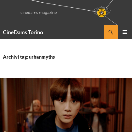
Vai
al
contenuto
Cerca
CineDams Torino
MENU
PRINCI
Archivi tag: urbanmyths