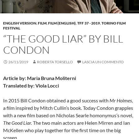
ENGLISH VERSION
,
FILM
,
FILM (ENGLISH)
,
TFF 37 - 2019
,
TORINO FILM
FESTIVAL
“THE GOOD LIAR” BY BILL
CONDON
26/11/2019
ROBERTA TORSELLO
LASCIA UN COMMENTO
Article by: Maria Bruna Moliterni
Translated by: Viola Locci
In 2015 Bill Condon obtained a good success with
Mr Holmes
,
a film inspired by Mitch Cullin’s book. Today Condon grapples
with a new film based on Nicholas Searle homonymus’s novel,
The Good Liar.
The two main actors are Helen Mirren and Ian
McKellen who play together for the first time on the big
screen.