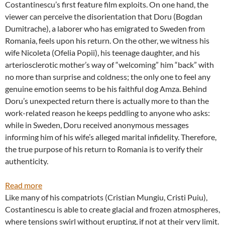
Costantinescu’s first feature film exploits. On one hand, the
viewer can perceive the disorientation that Doru (Bogdan
Dumitrache), a laborer who has emigrated to Sweden from
Romania, feels upon his return. On the other, we witness his
wife Nicoleta (Ofelia Popii), his teenage daughter, and his
arteriosclerotic mother’s way of “welcoming” him “back” with
no more than surprise and coldness; the only one to feel any
genuine emotion seems to be his faithful dog Amza. Behind
Doru’s unexpected return there is actually more to than the
work-related reason he keeps peddling to anyone who asks:
while in Sweden, Doru received anonymous messages
informing him of his wife’s alleged marital infidelity. Therefore,
the true purpose of his return to Romania is to verify their
authenticity.
:
Read more
“MAN
Like many of his compatriots (Cristian Mungiu, Cristi Puiu),
AND
Costantinescu is able to create glacial and frozen atmospheres,
DOG”
where tensions swirl without erupting, if not at their very limit.