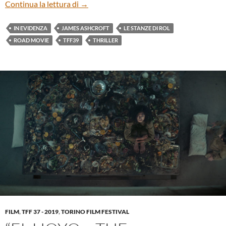
COMING HOME IN THE DARK DI JAME
Continua la lettura di
→
IN EVIDENZA
JAMES ASHCROFT
LE STANZE DI ROL
ROAD MOVIE
TFF39
THRILLER
FILM
,
TFF 37 - 2019
,
TORINO FILM FESTIVAL