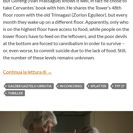
But Goreng (Ivan Massagué) knows it well, in fact he chose to
take Cervantes’ book with him. He shares the Tower’s 48th
floor room with the old Trimagasi (Zorion Eguileor), but every
month they wake up on a different floor. Apparently, only who
is on the highest floor have access to food, while people on the
lower floors have to feed on the leftovers, and the poor devils
at the bottom are forced to cannibalism in order to survive –
or, even worse, to commit suicide due to the lack of food. Still,
the number of these levels remains unknown.
“EL HOYO – THE PLATFORM” BY GALD
Continua la lettura di
→
GALDER GAZTELU-URRUTIA
IN CONCORSO
SPLATTER
TFF 37
THRILLER