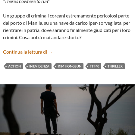
“There’s nowhere to run”
Un gruppo di criminali coreani estremamente pericolosi parte
dal porto di Manila, su una nave da carico iper-sorvegliata, per
rientrare in patria, dove saranno finalmente giudicati per i loro
crimini. Cosa potrà mai andare storto?
“PROJECT WOLF HUNTING” DI KIM H
Continua la lettura di
→
ACTION
IN EVIDENZA
KIM HONGSUN
TFF40
THRILLER