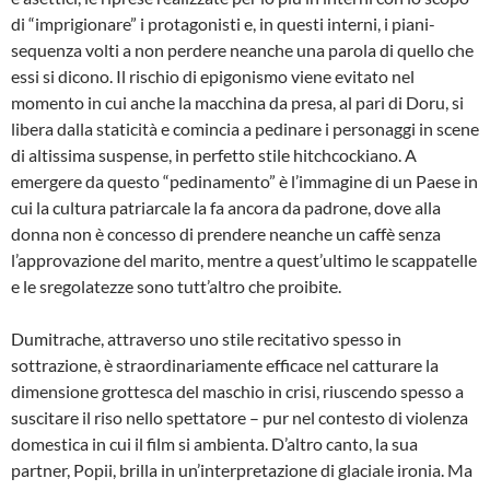
COSTANTINESCU
di “imprigionare” i protagonisti e, in questi interni, i piani-
sequenza volti a non perdere neanche una parola di quello che
essi si dicono. Il rischio di epigonismo viene evitato nel
momento in cui anche la macchina da presa, al pari di Doru, si
libera dalla staticità e comincia a pedinare i personaggi in scene
di altissima suspense, in perfetto stile hitchcockiano. A
emergere da questo “pedinamento” è l’immagine di un Paese in
cui la cultura patriarcale la fa ancora da padrone, dove alla
donna non è concesso di prendere neanche un caffè senza
l’approvazione del marito, mentre a quest’ultimo le scappatelle
e le sregolatezze sono tutt’altro che proibite.
Dumitrache, attraverso uno stile recitativo spesso in
sottrazione, è straordinariamente efficace nel catturare la
dimensione grottesca del maschio in crisi, riuscendo spesso a
suscitare il riso nello spettatore – pur nel contesto di violenza
domestica in cui il film si ambienta. D’altro canto, la sua
partner, Popii, brilla in un’interpretazione di glaciale ironia. Ma