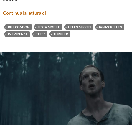
“THE GOOD LIAR” BY BILL CONDON
Continua la lettura di
→
BILL CONDON
FESTA MOBILE
HELEN MIRREN
IAN MCKELLEN
IN EVIDENZA
TFF37
THRILLER