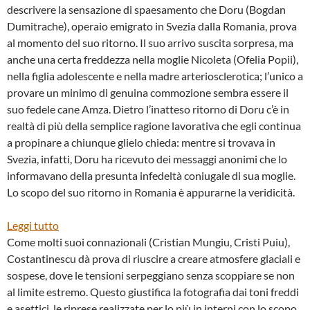
descrivere la sensazione di spaesamento che Doru (Bogdan
Dumitrache), operaio emigrato in Svezia dalla Romania, prova
al momento del suo ritorno. Il suo arrivo suscita sorpresa, ma
anche una certa freddezza nella moglie Nicoleta (Ofelia Popii),
nella figlia adolescente e nella madre arteriosclerotica; l’unico a
provare un minimo di genuina commozione sembra essere il
suo fedele cane Amza. Dietro l’inatteso ritorno di Doru c’è in
realtà di più della semplice ragione lavorativa che egli continua
a propinare a chiunque glielo chieda: mentre si trovava in
Svezia, infatti, Doru ha ricevuto dei messaggi anonimi che lo
informavano della presunta infedeltà coniugale di sua moglie.
Lo scopo del suo ritorno in Romania è appurarne la veridicità.
:
Leggi tutto
“MAN
Come molti suoi connazionali (Cristian Mungiu, Cristi Puiu),
AND
Costantinescu dà prova di riuscire a creare atmosfere glaciali e
DOG”
sospese, dove le tensioni serpeggiano senza scoppiare se non
DI
al limite estremo. Questo giustifica la fotografia dai toni freddi
STEFAN
e asettici, le riprese realizzate per lo più in interni con lo scopo