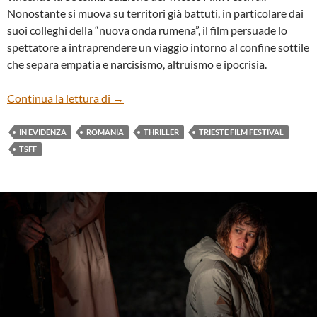
Nonostante si muova su territori già battuti, in particolare dai
suoi colleghi della “nuova onda rumena”, il film persuade lo
spettatore a intraprendere un viaggio intorno al confine sottile
che separa empatia e narcisismo, altruismo e ipocrisia.
“ÎNTREGALDE” DI RADU MUNTEAN
Continua la lettura di
→
IN EVIDENZA
ROMANIA
THRILLER
TRIESTE FILM FESTIVAL
TSFF