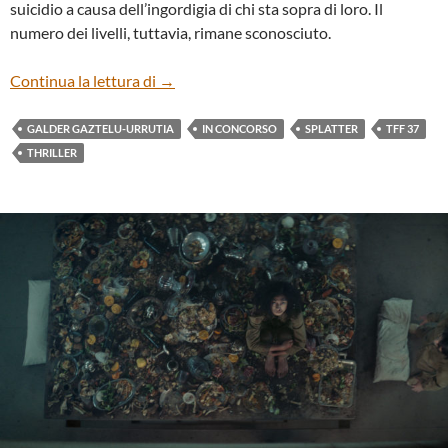
suicidio a causa dell’ingordigia di chi sta sopra di loro. Il
numero dei livelli, tuttavia, rimane sconosciuto.
“EL HOYO – THE PLATFORM” DI GALD
Continua la lettura di
→
GALDER GAZTELU-URRUTIA
IN CONCORSO
SPLATTER
TFF 37
THRILLER