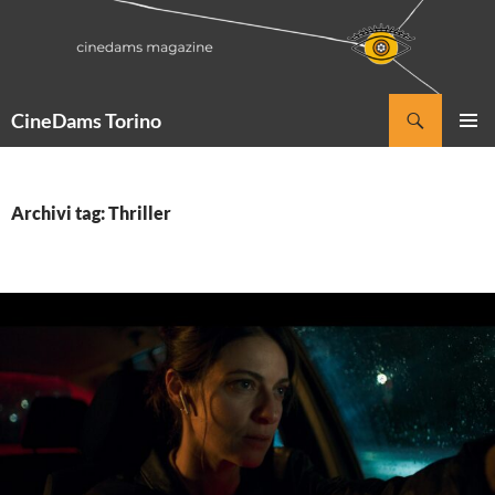
Vai
al
contenuto
Cerca
CineDams Torino
MENU
PRINCI
Archivi tag: Thriller