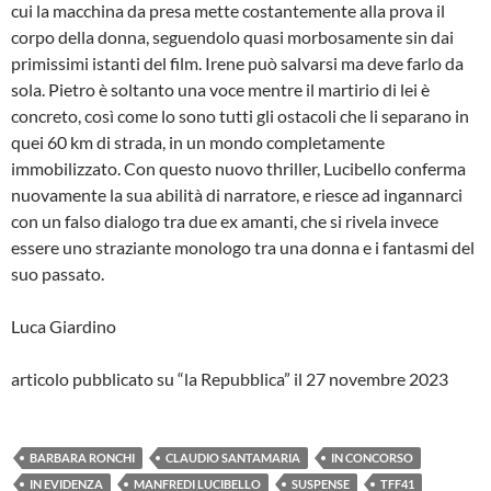
cui la macchina da presa mette costantemente alla prova il
corpo della donna, seguendolo quasi morbosamente sin dai
primissimi istanti del film. Irene può salvarsi ma deve farlo da
sola. Pietro è soltanto una voce mentre il martirio di lei è
concreto, così come lo sono tutti gli ostacoli che li separano in
quei 60 km di strada, in un mondo completamente
immobilizzato. Con questo nuovo thriller, Lucibello conferma
nuovamente la sua abilità di narratore, e riesce ad ingannarci
con un falso dialogo tra due ex amanti, che si rivela invece
essere uno straziante monologo tra una donna e i fantasmi del
suo passato.
Luca Giardino
articolo pubblicato su “la Repubblica” il 27 novembre 2023
BARBARA RONCHI
CLAUDIO SANTAMARIA
IN CONCORSO
IN EVIDENZA
MANFREDI LUCIBELLO
SUSPENSE
TFF41