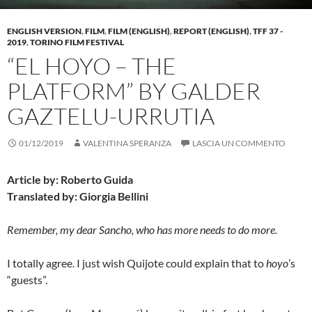
ENGLISH VERSION
,
FILM
,
FILM (ENGLISH)
,
REPORT (ENGLISH)
,
TFF 37 -
2019
,
TORINO FILM FESTIVAL
“EL HOYO – THE
PLATFORM” BY GALDER
GAZTELU-URRUTIA
01/12/2019
VALENTINA SPERANZA
LASCIA UN COMMENTO
Article by: Roberto Guida
Translated by: Giorgia Bellini
Remember, my dear Sancho, who has more needs to do more.
I totally agree. I just wish Quijote could explain that to
hoyo
’s
“guests”.