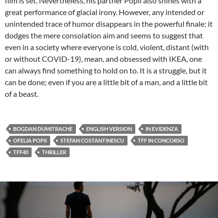
film is set. Nevertheless, his partner Popii also shines with a
great performance of glacial irony. However, any intended or
unintended trace of humor disappears in the powerful finale: it
dodges the mere consolation aim and seems to suggest that
even in a society where everyone is cold, violent, distant (with
or without COVID-19), mean, and obsessed with IKEA, one
can always find something to hold on to. It is a struggle, but it
can be done; even if you are a little bit of a man, and a little bit
of a beast.
BOGDAN DUMITRACHE
ENGLISH VERSION
IN EVIDENZA
OFELIA POPII
STEFAN COSTANTINESCU
TFF IN CONCORSO
TFF40
THRILLER