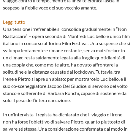
viaggio contro il tempo, mentre la linea telefonica lascia in
sospeso la flebile voce del suo vecchio amante.
:
Leggi tutto
“NON
Una tensione irrefrenabile si consolida gradualmente in “Non
RIATTACCARE”
Riattaccare” – opera seconda di Manfredi Lucibello e unico film
DI
italiano in concorso al Torino Film Festival. Una suspense che si
MANFREDI
sviluppa lentamente e rimane costante, senza mai sfociare in
LUCIBELLO
un climax; resta saldamente legata alla fragile quotidianità di
una coppia che, come molte altre, ha dovuto affrontare la
solitudine e la distanza causate dal lockdown. Tuttavia, tra
Irene e Pietro si apre un abisso: per mostrarcelo Lucibello, e il
suo co-sceneggiatore Jacopo Del Giudice, si servono del volto
stanco e sofferente di Barbara Ronchi, capace di sostenere da
solo il peso dell’intera narrazione.
In un’intervista il regista ha dichiarato che il viaggio di Irene
non ha forse l’obiettivo di salvare Pietro, quanto piuttosto di
salvare sé stessa. Una considerazione confermata dal modo in