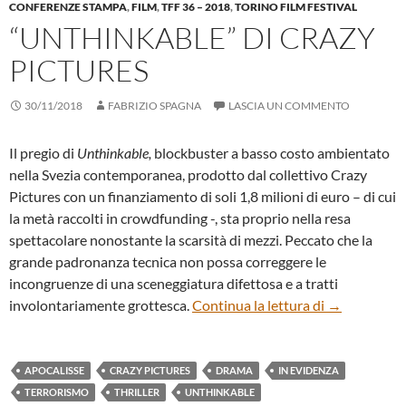
CONFERENZE STAMPA
,
FILM
,
TFF 36 – 2018
,
TORINO FILM FESTIVAL
“UNTHINKABLE” DI CRAZY
PICTURES
30/11/2018
FABRIZIO SPAGNA
LASCIA UN COMMENTO
Il pregio di
Unthinkable,
blockbuster a basso costo ambientato
nella Svezia contemporanea, prodotto dal collettivo Crazy
Pictures con un finanziamento di soli 1,8 milioni di euro – di cui
la metà raccolti in crowdfunding -, sta proprio nella resa
spettacolare nonostante la scarsità di mezzi. Peccato che la
grande padronanza tecnica non possa correggere le
incongruenze di una sceneggiatura difettosa e a tratti
“UNTHINKA
involontariamente grottesca.
Continua la lettura di
→
APOCALISSE
CRAZY PICTURES
DRAMA
IN EVIDENZA
TERRORISMO
THRILLER
UNTHINKABLE