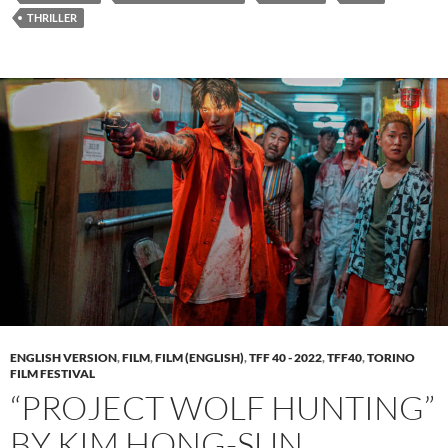
THRILLER
ENGLISH VERSION
,
FILM
,
FILM (ENGLISH)
,
TFF 40 - 2022
,
TFF40
,
TORINO
FILM FESTIVAL
“PROJECT WOLF HUNTING”
BY KIM HONG-SUN