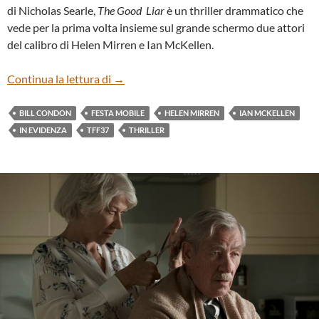
di Nicholas Searle,
The Good Liar
è un thriller drammatico che
vede per la prima volta insieme sul grande schermo due attori
del calibro di Helen Mirren e Ian McKellen.
“THE GOOD LIAR” DI BILL CONDON
Continua la lettura di
→
BILL CONDON
FESTA MOBILE
HELEN MIRREN
IAN MCKELLEN
IN EVIDENZA
TFF37
THRILLER