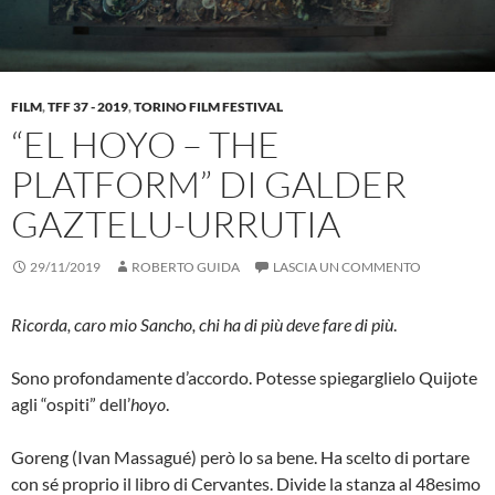
FILM
,
TFF 37 - 2019
,
TORINO FILM FESTIVAL
“EL HOYO – THE
PLATFORM” DI GALDER
GAZTELU-URRUTIA
29/11/2019
ROBERTO GUIDA
LASCIA UN COMMENTO
Ricorda, caro mio Sancho, chi ha di più deve fare di più
.
Sono profondamente d’accordo. Potesse spiegarglielo Quijote
agli “ospiti” dell’
hoyo
.
Goreng (Ivan Massagué) però lo sa bene. Ha scelto di portare
con sé proprio il libro di Cervantes. Divide la stanza al 48esimo