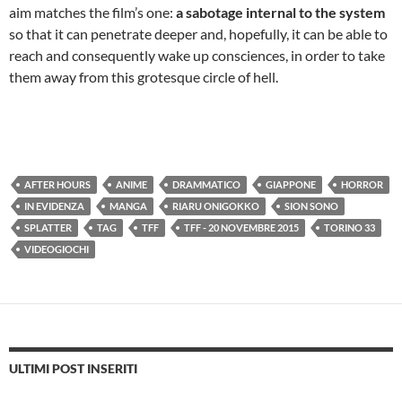
aim matches the film’s one:
a sabotage internal to the system
so that it can penetrate deeper and, hopefully, it can be able to
reach and consequently wake up consciences, in order to take
them away from this grotesque circle of hell.
AFTER HOURS
ANIME
DRAMMATICO
GIAPPONE
HORROR
IN EVIDENZA
MANGA
RIARU ONIGOKKO
SION SONO
SPLATTER
TAG
TFF
TFF - 20 NOVEMBRE 2015
TORINO 33
VIDEOGIOCHI
ULTIMI POST INSERITI