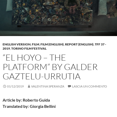
ENGLISH VERSION
,
FILM
,
FILM (ENGLISH)
,
REPORT (ENGLISH)
,
TFF 37 -
2019
,
TORINO FILM FESTIVAL
“EL HOYO – THE
PLATFORM” BY GALDER
GAZTELU-URRUTIA
01/12/2019
VALENTINA SPERANZA
LASCIA UN COMMENTO
Article by: Roberto Guida
Translated by: Giorgia Bellini