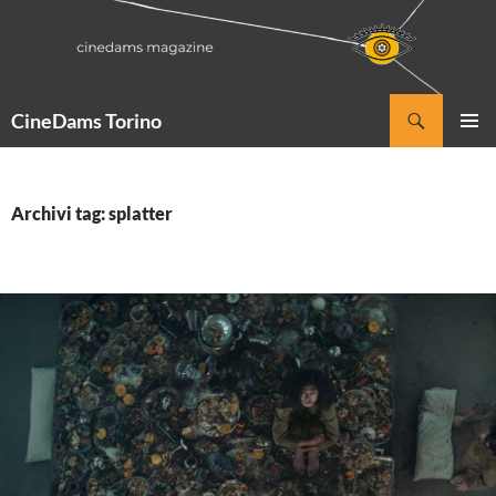
Vai
al
contenuto
Cerca
CineDams Torino
MENU
PRINCI
Archivi tag: splatter