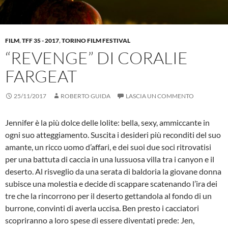
FILM
,
TFF 35 - 2017
,
TORINO FILM FESTIVAL
“REVENGE” DI CORALIE
FARGEAT
25/11/2017
ROBERTO GUIDA
LASCIA UN COMMENTO
Jennifer è la più dolce delle lolite: bella, sexy, ammiccante in
ogni suo atteggiamento. Suscita i desideri più reconditi del suo
amante, un ricco uomo d’affari, e dei suoi due soci ritrovatisi
per una battuta di caccia in una lussuosa villa tra i canyon e il
deserto. Al risveglio da una serata di baldoria la giovane donna
subisce una molestia e decide di scappare scatenando l’ira dei
tre che la rincorrono per il deserto gettandola al fondo di un
burrone, convinti di averla uccisa. Ben presto i cacciatori
scopriranno a loro spese di essere diventati prede: Jen,