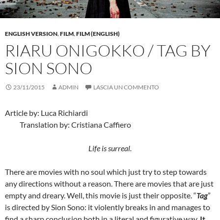
ENGLISH VERSION
,
FILM
,
FILM (ENGLISH)
RIARU ONIGOKKO / TAG BY
SION SONO
23/11/2015
ADMIN
LASCIA UN COMMENTO
Article by: Luca Richiardi
Translation by: Cristiana Caffiero
Life is surreal.
There are movies with no soul which just try to step towards
any directions without a reason. There are movies that are just
empty and dreary. Well, this movie is just their opposite. “
Tag
”
is directed by Sion Sono: it violently breaks in and manages to
find a sharp conclusion both in a literal and figurative way.
It