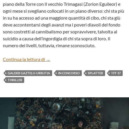
piano della Torre con il vecchio Trimagasi (Zorion Eguileor) e
ogni mese si svegliano collocati in un piano diverso: chi sta più
in su ha accesso ad una maggiore quantità di cibo, chi sta giù
deve accontentarsi degli avanzi ma i poveri diavoli del fondo
sono costretti al cannibalismo per sopravvivere, talvolta al
suicidio a causa dell’ingordigia di chi sta sopra di loro. Il
numero dei livelli, tuttavia, rimane sconosciuto.
“EL HOYO – THE PLATFORM” DI GALD
Continua la lettura di
→
GALDER GAZTELU-URRUTIA
IN CONCORSO
SPLATTER
TFF 37
THRILLER