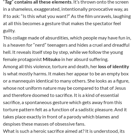
“
Tag
”
contains all these elements
. It’s thrown onto the screen
in a shameless, exaggerated, intentionally provocative way, as
if to ask: “Is this what you want?” As the film unravels, laughing
at all this becomes a gesture that makes the spectator feel
guilty.
This collage made of absurdities, which people may have fun in,
is a heaven for “nerd” teenagers and hides a cruel and dreadful
hell. It reveals itself step by step, while we follow the young
female protagonist
Mitsuko
in her absurd suffering.
Among all this violence, torture and death, her
loss of identity
is what mostly harms. It makes her appear to be an empty box
or a mannequin identical to many others. She looks as a figure,
whose not uniform nature may be compared to that of Jesus
and therefore doomed to sacrifice. It is a kind of essential
sacrifice, a spontaneous gesture which gets away from this
torture pattern felt as a function of a sadistic pleasure. And it
takes place exactly in front of a parody which blames and
despises these masses of obsessive fans.
What is such a heroic sacrifice aimed at? It is understood, its