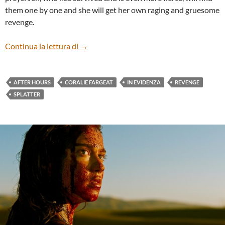
them one by one and she will get her own raging and gruesome
revenge.
“REVENGE” by CORALIE FARGEAT
Continua la lettura di
→
AFTER HOURS
CORALIE FARGEAT
IN EVIDENZA
REVENGE
SPLATTER