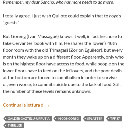
Remember, my dear Sancho, who has more needs to do more.
I totally agree. I just wish Quijote could explain that to
hoyo
’s
“guests”.
But Goreng (Ivan Massagué) knows it well, in fact he chose to
take Cervantes’ book with him. He shares the Tower’s 48th
floor room with the old Trimagasi (Zorion Eguileor), but every
month they wake up on a different floor. Apparently, only who
is on the highest floor have access to food, while people on the
lower floors have to feed on the leftovers, and the poor devils
at the bottom are forced to cannibalism in order to survive –
or, even worse, to commit suicide due to the lack of food. Still,
the number of these levels remains unknown.
“EL HOYO – THE PLATFORM” BY GALD
Continua la lettura di
→
GALDER GAZTELU-URRUTIA
IN CONCORSO
SPLATTER
TFF 37
THRILLER