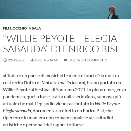
FILM
,
OCCHIO IN SALA
“WILLIE PEYOTE – ELEGIA
SABAUDA” DI ENRICO BISI
22/12/2025
GRETA SORANI
LASCIA UN COMMENTO
«L’Italia è un paese di musichette mentre fuori c’è la morte»:
così recita l’intro di
Mai dire mai (la locura)
, brano portato da
Willie Peyote al Festival di Sanremo 2021. In piena emergenza
pandemica, quella frase, tratta dalla serie
Boris
, suonava più
attuale che mai. L’episodio viene raccontato in
Willie Peyote –
Elegia sabauda
, documentario diretto da Enrico Bisi, che
ripercorre in maniera non convenzionale le vicissitudini
artistiche e personali del rapper torinese.