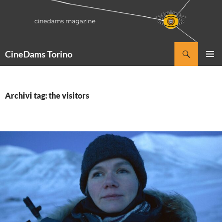
Vai
al
contenuto
Cerca
CineDams Torino
MENU
PRINCI
Archivi tag: the visitors