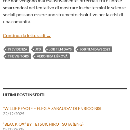
che non vengono mai esaustivamente intrecciati tra di loro e
smarrendosi nel tentativo di mostrare in che termini le scienze
sociali possano essere uno strumento risolutivo per la crisi di
una comunità.
“THE VISITORS” DI VERONIKA LIŠKOVÁ
Continua la lettura di
→
IN EVIDENZA
JFD
JOB FILM DAYS
JOB FILM DAYS 2023
THE VISITORS
VERONIKA LIŠKOVÁ
ULTIMI POST INSERITI
“WILLIE PEYOTE – ELEGIA SABAUDA” DI ENRICO BISI
22/12/2025
“BLACK OX” BY TETSUICHIRO TSUTA (ENG)
05/12/2025