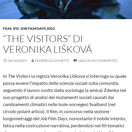
FILM
,
JFD
,
JOB FILM DAYS 2023
“THE VISITORS” DI
VERONIKA LIŠKOVÁ
04/10/2023
FEDERICO LIONETTI
LASCIA UN COMMENTO
In
The Visitors
la regista Veronika Lišková si interroga su quale
possa essere l’impatto delle scienze sociali sulla comunità,
seguendo il lavoro svolto dalla sociologa (e amica) Zdenka nel
suo progetto di analisi dei mutamenti sociali causati dai
cambiamenti climatici nelle isole norvegesi Svalbard (nel
circolo polare artico). Il film, in concorso nella sezione
lungometraggi del
Job Film Days
, nonostante il nobile intento,
fatica nella costruzione narrativa, perdendosi nei fili tematici