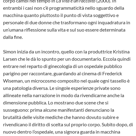
corpo cambi nel tempo in
La vita è un raccolto
(2000). In
entrambi i casi non c’è programmaticità nello sguardo della
macchina quanto piuttosto il punto di vista soggettivo e
personale di due donne che trasformano ogni inquadratura in
un’umana riflessione sulla vita e sul suo essere determinata
dalla fine.
Simon inizia da un incontro, quello con la produttrice Kristina
Larsen che le dà lo spunto per un documentario. Eccola quindi
entrare nel reparto di ginecologia di un ospedale pubblico
parigino per raccontare, guardando al cinema di Frederick
Wiseman, un microcosmo composito nel quale ogni tassello è
una patologia diversa. Le singole esperienze private sono
allineate nella narrazione in modo da rivendicarne anche la
dimensione pubblica. Lo mostrano due scene che si
susseguono: prima alcune manifestanti denunciano la
brutalità delle visite mediche che hanno dovuto subire e
rivendicano il diritto di scelta sul proprio corpo. Subito dopo, di
nuovo dentro l’ospedale, una signora guarda in macchina