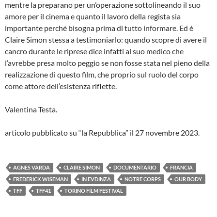
mentre la preparano per un’operazione sottolineando il suo
amore per il cinema e quanto il lavoro della regista sia
importante perché bisogna prima di tutto informare. Ed è
Claire Simon stessa a testimoniarlo: quando scopre di avere il
cancro durante le riprese dice infatti al suo medico che
l’avrebbe presa molto peggio se non fosse stata nel pieno della
realizzazione di questo film, che proprio sul ruolo del corpo
come attore dell’esistenza riflette.
Valentina Testa.
articolo pubblicato su “la Repubblica” il 27 novembre 2023.
AGNES VARDA
CLAIRE SIMON
DOCUMENTARIO
FRANCIA
FREDERICK WISEMAN
IN EVDINZA
NOTRE CORPS
OUR BODY
TFF
TFF41
TORINO FILM FESTIVAL