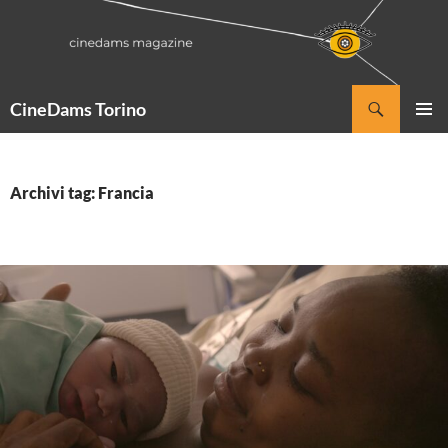
Vai
al
contenuto
Cerca
CineDams Torino
MENU
PRINCI
Archivi tag: Francia