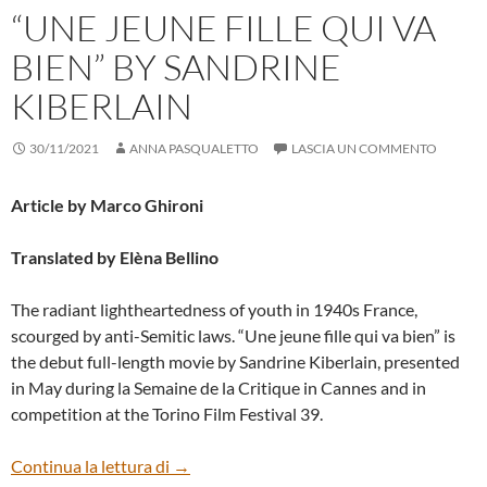
“UNE JEUNE FILLE QUI VA
BIEN” BY SANDRINE
KIBERLAIN
30/11/2021
ANNA PASQUALETTO
LASCIA UN COMMENTO
Article by Marco Ghironi
Translated by Elèna Bellino
The radiant lightheartedness of youth in 1940s France,
scourged by anti-Semitic laws. “Une jeune fille qui va bien” is
the debut full-length movie by Sandrine Kiberlain, presented
in May during la Semaine de la Critique in Cannes and in
competition at the Torino Film Festival 39.
“UNE JEUNE FILLE QUI VA BIEN” BY S
Continua la lettura di
→