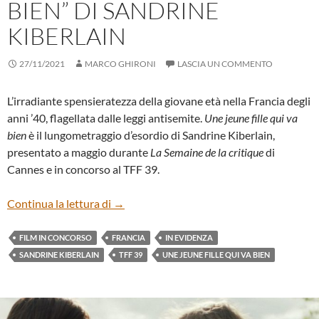
BIEN” DI SANDRINE
KIBERLAIN
27/11/2021
MARCO GHIRONI
LASCIA UN COMMENTO
L’irradiante spensieratezza della giovane età nella Francia degli
anni ’40, flagellata dalle leggi antisemite.
Une jeune fille qui va
bien
è il lungometraggio d’esordio di Sandrine Kiberlain,
presentato a maggio durante
La Semaine de la critique
di
Cannes e in concorso al TFF 39.
“UNE JEUNE FILLE QUI VA BIEN” DI SA
Continua la lettura di
→
FILM IN CONCORSO
FRANCIA
IN EVIDENZA
SANDRINE KIBERLAIN
TFF 39
UNE JEUNE FILLE QUI VA BIEN