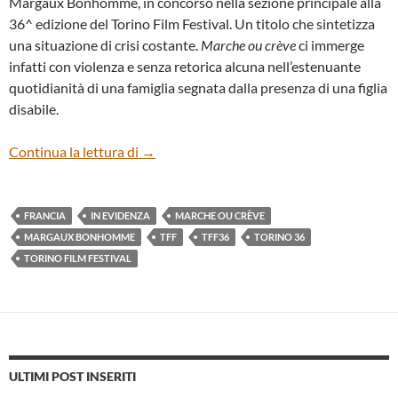
Margaux Bonhomme, in concorso nella sezione principale alla
36^ edizione del Torino Film Festival. Un titolo che sintetizza
una situazione di crisi costante.
Marche ou crève
ci immerge
infatti con violenza e senza retorica alcuna nell’estenuante
quotidianità di una famiglia segnata dalla presenza di una figlia
disabile.
“MARCHE OU CRÈVE” DI MARGAUX 
Continua la lettura di
→
FRANCIA
IN EVIDENZA
MARCHE OU CRÈVE
MARGAUX BONHOMME
TFF
TFF36
TORINO 36
TORINO FILM FESTIVAL
ULTIMI POST INSERITI