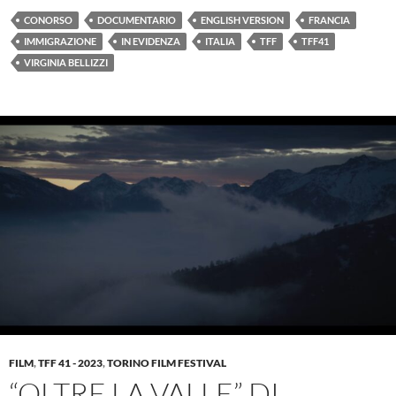
CONORSO
DOCUMENTARIO
ENGLISH VERSION
FRANCIA
IMMIGRAZIONE
IN EVIDENZA
ITALIA
TFF
TFF41
VIRGINIA BELLIZZI
FILM
,
TFF 41 - 2023
,
TORINO FILM FESTIVAL
“OLTRE LA VALLE” DI