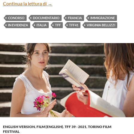
“OLTRE LA VALLE” DI VIRGINIA BELLIZZ
Continua la lettura di
→
CONORSO
DOCUMENTARIO
FRANCIA
IMMIGRAZIONE
IN EVIDENZA
ITALIA
TFF
TFF41
VIRGINIA BELLIZZI
ENGLISH VERSION
,
FILM (ENGLISH)
,
TFF 39 - 2021
,
TORINO FILM
FESTIVAL